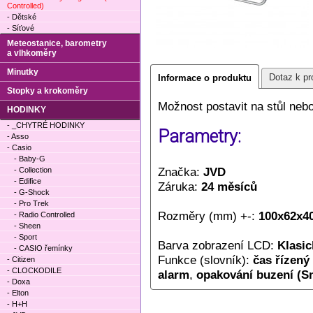
Controlled)
- Dětské
- Síťové
Meteostanice, barometry
a vlhkoměry
Minutky
Dotaz k pr
Informace o produktu
Stopky a krokoměry
Možnost postavit na stůl neb
HODINKY
- _CHYTRÉ HODINKY
Parametry:
- Asso
- Casio
- Baby-G
Značka:
JVD
- Collection
- Edifice
Záruka:
24 měsíců
- G-Shock
- Pro Trek
Rozměry (mm) +-:
100x62x4
- Radio Controlled
- Sheen
- Sport
Barva zobrazení LCD:
Klasic
- CASIO řemínky
Funkce (slovník):
čas řízený
- Citizen
- CLOCKODILE
alarm
,
opakování buzení (S
- Doxa
- Elton
- H+H