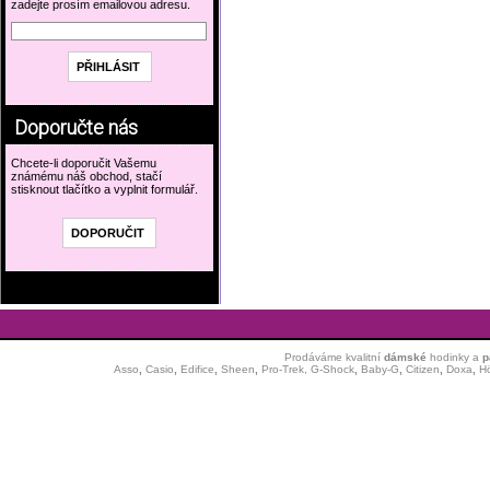
zadejte prosím emailovou adresu.
Doporučte nás
Chcete-li doporučit Vašemu
známému náš obchod, stačí
stisknout tlačítko a vyplnit formulář.
Prodáváme kvalitní
dámské
hodinky
a
p
Asso
,
Casio
,
Edifice
,
Sheen
,
Pro-Trek,
G-Shock
,
Baby-G
,
Citizen
,
Doxa
,
H