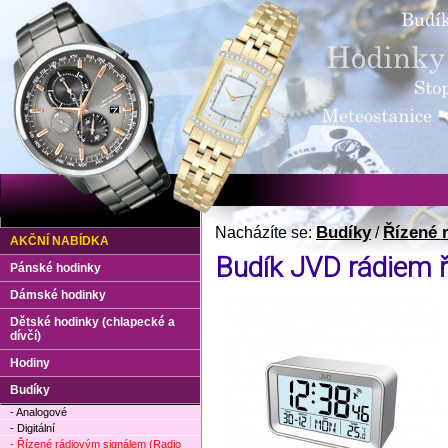
Budíky
Řízené 
Nacházíte se:
/
AKČNÍ NABÍDKA
Budík JVD rádiem 
Pánské hodinky
Dámské hodinky
Dětské hodinky (chlapecké a
dívčí)
Hodiny
Budíky
- Analogové
- Digitální
- Řízené rádiovým signálem (Radio