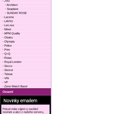
- JVD
- Architect
- Seaplane
- SUNDAY ROSE
- Lacerta
- LAVVU
- Len.nox
- Minet
- MPM Quality
- Obaku
- Olympia
- Police
- Prim
- Q+Q
- Rotax
- Royal London
- Secco
- Sencor
- Telstar
- VIN
- VP
- Zeno-Watch Basel
Ostatní
Novinky emailem
Pokud máte zájem o zasílání
novinek a akcí z našeho serveru,