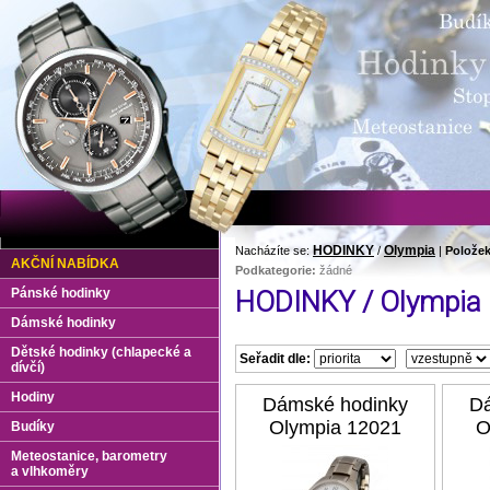
HODINKY
Olympia
Nacházíte se:
/
|
Položek
AKČNÍ NABÍDKA
Podkategorie:
žádné
Pánské hodinky
HODINKY / Olympia
Dámské hodinky
Dětské hodinky (chlapecké a
Seřadit dle:
dívčí)
Hodiny
Dámské hodinky
Dá
Olympia 12021
O
Budíky
Meteostanice, barometry
a vlhkoměry