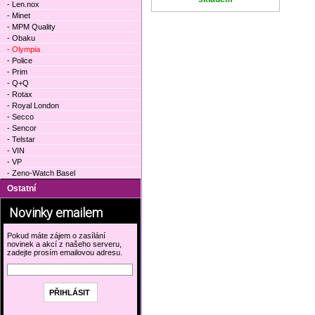
- Len.nox
- Minet
- MPM Quality
- Obaku
- Olympia
- Police
- Prim
- Q+Q
- Rotax
- Royal London
- Secco
- Sencor
- Telstar
- VIN
- VP
- Zeno-Watch Basel
Ostatní
Novinky emailem
Pokud máte zájem o zasílání
novinek a akcí z našeho serveru,
zadejte prosím emailovou adresu.