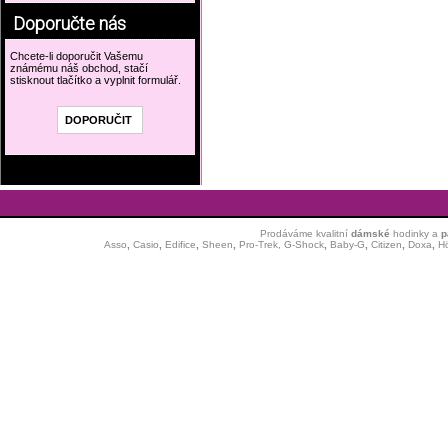
Doporučte nás
Chcete-li doporučit Vašemu
známému náš obchod, stačí
stisknout tlačítko a vyplnit formulář.
Prodáváme kvalitní
dámské
hodinky
a
p
Asso
,
Casio
,
Edifice
,
Sheen
,
Pro-Trek,
G-Shock
,
Baby-G
,
Citizen
,
Doxa
,
H