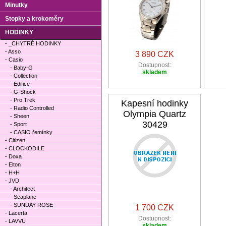
Minutky
Stopky a krokoměry
HODINKY
- _CHYTRÉ HODINKY
- Asso
3 890 CZK
- Casio
Dostupnost:
- Baby-G
skladem
- Collection
- Edifice
- G-Shock
- Pro Trek
Kapesní hodinky
- Radio Controlled
Olympia Quartz
- Sheen
30429
- Sport
- CASIO řemínky
- Citizen
- CLOCKODILE
- Doxa
- Elton
- H+H
- JVD
- Architect
- Seaplane
- SUNDAY ROSE
1 700 CZK
- Lacerta
Dostupnost:
- LAVVU
skladem