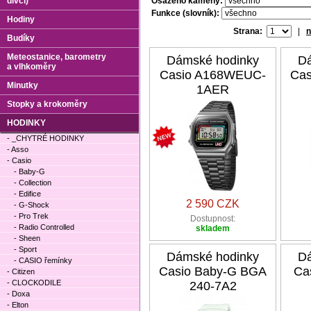
dívčí)
Osazeno kameny:
Funkce (slovník):
Hodiny
Strana:
|
n
Budíky
Meteostanice, barometry
Dámské hodinky
Dá
a vlhkoměry
Casio A168WEUC-
Cas
Minutky
1AER
Stopky a krokoměry
HODINKY
- _CHYTRÉ HODINKY
- Asso
- Casio
- Baby-G
- Collection
- Edifice
2 590 CZK
- G-Shock
- Pro Trek
Dostupnost:
- Radio Controlled
skladem
- Sheen
- Sport
Dámské hodinky
Dá
- CASIO řemínky
Casio Baby-G BGA
Ca
- Citizen
- CLOCKODILE
240-7A2
- Doxa
- Elton