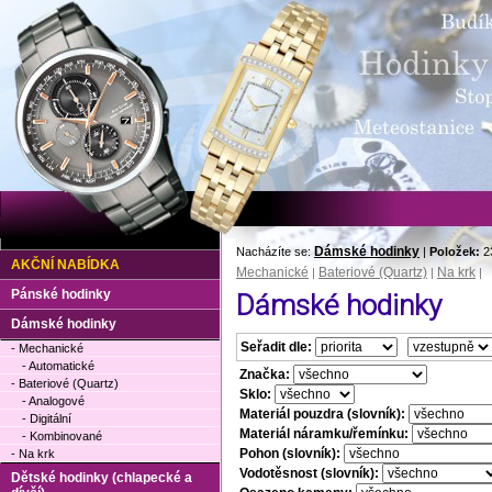
Dámské hodinky
Nacházíte se:
|
Položek:
2
AKČNÍ NABÍDKA
Mechanické
Bateriové (Quartz)
Na krk
|
|
|
Pánské hodinky
Dámské hodinky
Dámské hodinky
Seřadit dle:
- Mechanické
- Automatické
Značka:
- Bateriové (Quartz)
Sklo:
- Analogové
Materiál pouzdra (slovník):
- Digitální
Materiál náramku/řemínku:
- Kombinované
Pohon (slovník):
- Na krk
Vodotěsnost (slovník):
Dětské hodinky (chlapecké a