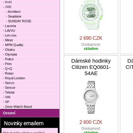
- H+H
- JVD
- Architect
- Seaplane
- SUNDAY ROSE
- Lacerta
- LAVVU
- Len.nox
2 690 CZK
- Minet
Dostupnost:
- MPM Quality
skladem
- Obaku
- Olympia
- Police
Dámské hodinky
Dá
- Prim
Citizen EQ0601-
CI
- Q+Q
54AE
- Rotax
- Royal London
- Secco
- Sencor
- Telstar
- VIN
- VP
- Zeno-Watch Basel
Ostatní
2 600 CZK
Novinky emailem
Dostupnost:
skladem