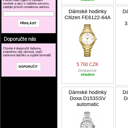
Pokud máte zájem o zasílání
novinek a akcí z našeho serveru,
zadejte prosím emailovou adresu.
Dámské hodinky
Dá
Citizen FE6122-64A
3
Doporučte nás
Chcete-li doporučit Vašemu
známému náš obchod, stačí
stisknout tlačítko a vyplnit formulář.
5 700 CZK
Dostupnost:
skladem
Dámské hodinky
Dá
Doxa D153SSV
D
automatic