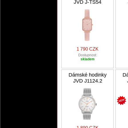
JVD J-TS54
1 790 CZK
Dostupnost:
skladem
Dámské hodinky
Dá
JVD J1124.2
1 890 CZK