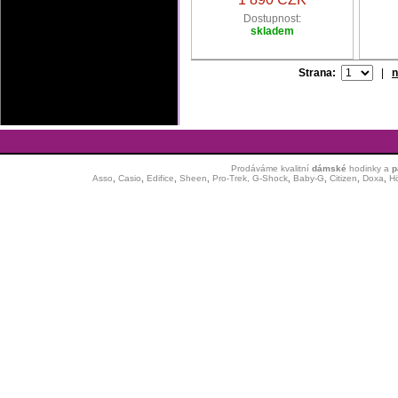
Dostupnost:
skladem
Strana:
|
n
Prodáváme kvalitní
dámské
hodinky
a
p
Asso
,
Casio
,
Edifice
,
Sheen
,
Pro-Trek,
G-Shock
,
Baby-G
,
Citizen
,
Doxa
,
H