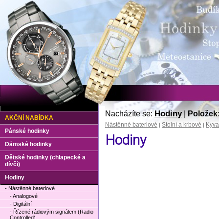
Hodiny
Nacházíte se:
|
Položek
AKČNÍ NABÍDKA
Nástěnné bateriové
Stolní a krbové
Kyva
|
|
Pánské hodinky
Hodiny
Dámské hodinky
Dětské hodinky (chlapecké a
dívčí)
Hodiny
- Nástěnné bateriové
- Analogové
- Digitální
- Řízené rádiovým signálem (Radio
Controlled)