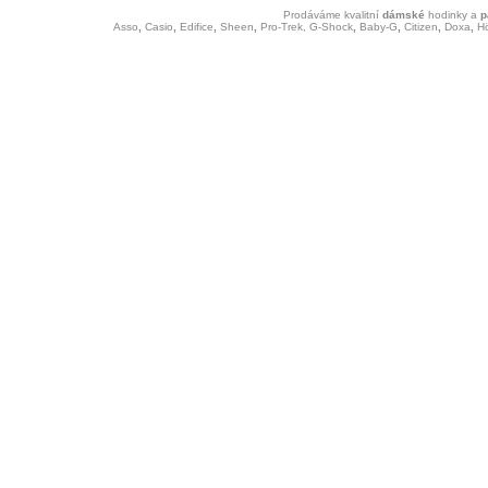
Prodáváme kvalitní
dámské
hodinky
a
p
Asso
,
Casio
,
Edifice
,
Sheen
,
Pro-Trek,
G-Shock
,
Baby-G
,
Citizen
,
Doxa
,
H