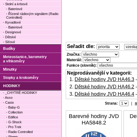
- Stolní a krbové
- Bateriové
- Řízené rádiovým signálem (Radio
Controlled)
- Kyvadlové
- Bateriové
- Designové
- Dětské
- Síťové
Seřadit dle:
Budíky
Značka:
Meteostanice, barometry
Materiál:
a vlhkoměry
Funkce (slovník):
Minutky
Nejprodávanější v kategorii:
Stopky a krokoměry
Dětské hodiny JVD HA46.3
-
HODINKY
Dětské hodiny JVD HA46.2
-
- _CHYTRÉ HODINKY
Dětské hodiny JVD HA46.4
-
- Asso
- Casio
Strana:
|
n
- Baby-G
- Collection
Barevné hodiny JVD
De
- Edifice
HA5848.2
- G-Shock
- Pro Trek
- Radio Controlled
- Sheen