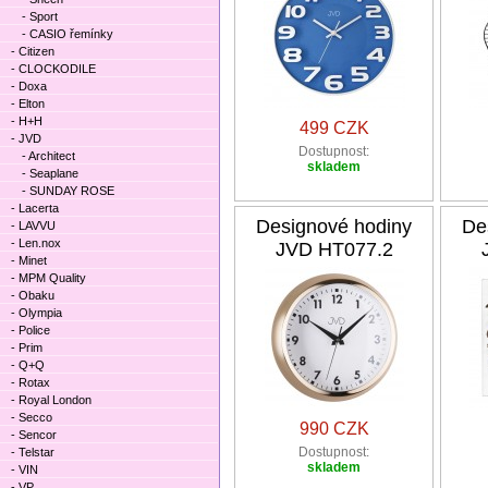
- Sport
- CASIO řemínky
- Citizen
- CLOCKODILE
- Doxa
- Elton
- H+H
499 CZK
- JVD
Dostupnost:
- Architect
skladem
- Seaplane
- SUNDAY ROSE
- Lacerta
Designové hodiny
De
- LAVVU
- Len.nox
JVD HT077.2
- Minet
- MPM Quality
- Obaku
- Olympia
- Police
- Prim
- Q+Q
- Rotax
- Royal London
- Secco
990 CZK
- Sencor
Dostupnost:
- Telstar
skladem
- VIN
- VP