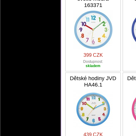
163371
399 CZK
Dostupnost:
skladem
Dětské hodiny JVD
Dět
HA46.1
439 CZK