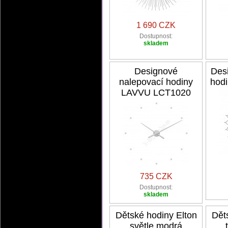
1 690 CZK
Dostupnost:
skladem
Designové
Des
nalepovací hodiny
hod
LAVVU LCT1020
735 CZK
Dostupnost:
skladem
Dětské hodiny Elton
Dět
světle modrá