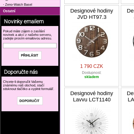
- Zeno-Watch Basel
Designové hodiny
De
Ostatní
JVD HT97.3
Novinky emailem
Pokud máte zájem o zasílání
novinek a akcí z našeho serveru,
zadejte prosím emailovou adresu.
1 790 CZK
Doporučte nás
Dostupnost:
skladem
Chcete-li doporučit Vašemu
známému náš obchod, stačí
stisknout tlačítko a vyplnit formulář.
Designové hodiny
De
Lavvu LCT1140
L