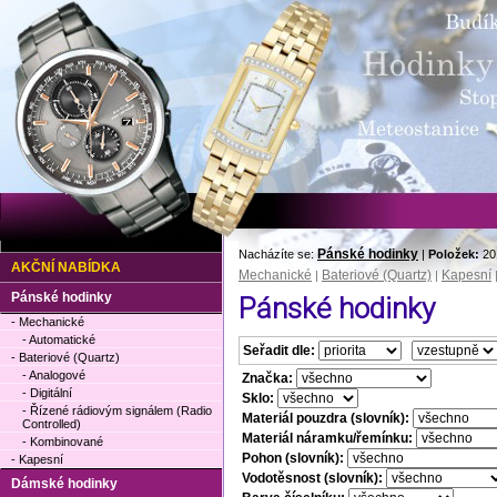
Pánské hodinky
Nacházíte se:
|
Položek:
20
AKČNÍ NABÍDKA
Mechanické
Bateriové (Quartz)
Kapesní
|
|
Pánské hodinky
Pánské hodinky
- Mechanické
- Automatické
Seřadit dle:
- Bateriové (Quartz)
- Analogové
Značka:
- Digitální
Sklo:
- Řízené rádiovým signálem (Radio
Materiál pouzdra (slovník):
Controlled)
Materiál náramku/řemínku:
- Kombinované
Pohon (slovník):
- Kapesní
Vodotěsnost (slovník):
Dámské hodinky