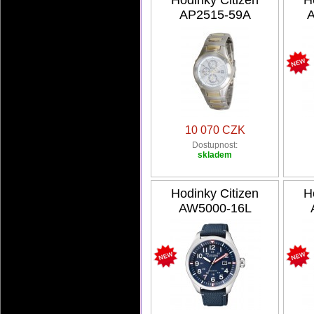
Hodinky Citizen
H
AP2515-59A
10 070 CZK
Dostupnost:
skladem
Hodinky Citizen
H
AW5000-16L