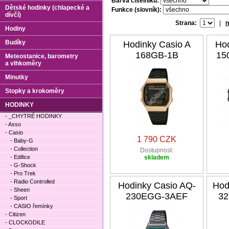
Barva číselníku:
Dětské hodinky (chlapecké a
Funkce (slovník):
dívčí)
Strana:
|
n
Hodiny
Budíky
Hodinky Casio A
Hod
168GB-1B
15
Meteostanice, barometry
a vlhkoměry
Minutky
Stopky a krokoměry
HODINKY
- _CHYTRÉ HODINKY
- Asso
- Casio
1 790 CZK
- Baby-G
- Collection
Dostupnost:
- Edifice
skladem
- G-Shock
- Pro Trek
- Radio Controlled
Hodinky Casio AQ-
Hod
- Sheen
230EGG-3AEF
32
- Sport
- CASIO řemínky
- Citizen
- CLOCKODILE