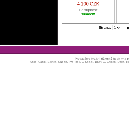
4 100 CZK
Dostupnost:
skladem
Strana:
|
n
Prodáváme kvalitní
dámské
hodinky
a
p
Asso
,
Casio
,
Edifice
,
Sheen
,
Pro-Trek,
G-Shock
,
Baby-G
,
Citizen
,
Doxa
,
H