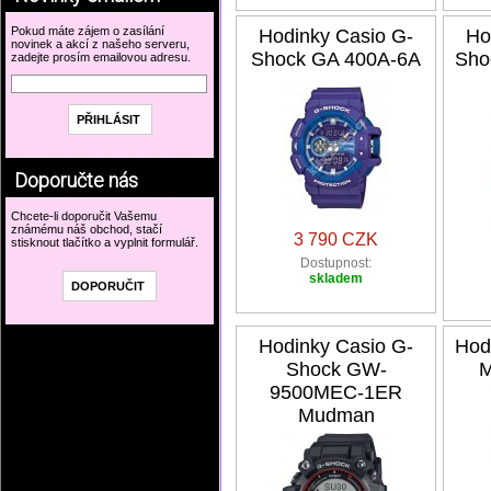
Pokud máte zájem o zasílání
Hodinky Casio G-
Ho
novinek a akcí z našeho serveru,
Shock GA 400A-6A
Sho
zadejte prosím emailovou adresu.
Doporučte nás
Chcete-li doporučit Vašemu
známému náš obchod, stačí
3 790 CZK
stisknout tlačítko a vyplnit formulář.
Dostupnost:
skladem
Hodinky Casio G-
Hod
Shock GW-
M
9500MEC-1ER
Mudman