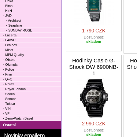
- Doxa
- Elton
- H+H
- JVD
- Architect
- Seaplane
1 790 CZK
- SUNDAY ROSE
- Lacerta
Dostupnost:
- LAVVU
skladem
- Len.nox
- Minet
- MPM Quality
Hodinky Casio G-
Ho
- Obaku
- Olympia
Shock DW 6900NB-
Sho
- Police
1
- Prim
- Q+Q
- Rotax
- Royal London
- Secco
- Sencor
- Telstar
- VIN
- VP
- Zeno-Watch Basel
2 990 CZK
Ostatní
Dostupnost:
Novinky emailem
skladem