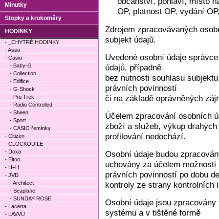
občanství, pohlaví, místo na
Minutky
OP, platnost OP, vydání OP
Stopky a krokoměry
Zdrojem zpracovávaných osobní
HODINKY
subjekt údajů.
- _CHYTRÉ HODINKY
- Asso
Uvedené osobní údaje správce
- Casio
- Baby-G
údajů, případně
- Collection
bez nutnosti souhlasu subjektu
- Edifice
právních povinností
- G-Shock
či na základě oprávněných záj
- Pro Trek
- Radio Controlled
- Sheen
Účelem zpracování osobních úd
- Sport
zboží a služeb, výkup drahých
- CASIO řemínky
profilování nedochází.
- Citizen
- CLOCKODILE
- Doxa
Osobní údaje budou zpracován
- Elton
uchovány za účelem možnosti h
- H+H
právních povinností po dobu de
- JVD
- Architect
kontroly ze strany kontrolních i
- Seaplane
- SUNDAY ROSE
Osobní údaje jsou zpracovány v
- Lacerta
systému a v tištěné formě
- LAVVU