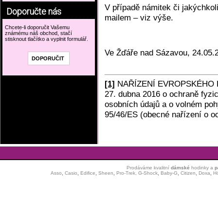
V případě námitek či jakýchkol
Doporučte nás
mailem – viz výše.
Chcete-li doporučit Vašemu
známému náš obchod, stačí
stisknout tlačítko a vyplnit formulář.
Ve Žďáře nad Sázavou, 24.05.
[1]
NAŘÍZENÍ EVROPSKÉHO PA
27. dubna 2016 o ochraně fyzi
osobních údajů a o volném poh
95/46/ES (obecné nařízení o o
Prodáváme kvalitní
dámské
hodinky
a
p
Asso
,
Casio
,
Edifice
,
Sheen
,
Pro-Trek,
G-Shock
,
Baby-G
,
Citizen
,
Doxa
,
H