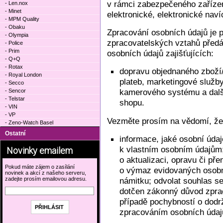
v rámci zabezpečeného zařízen
- Len.nox
- Minet
elektronické, elektronické naví
- MPM Quality
- Obaku
Zpracování osobních údajů je 
- Olympia
zpracovatelských vztahů před
- Police
- Prim
osobních údajů zajišťujících:
- Q+Q
- Rotax
dopravu objednaného zboží/s
- Royal London
plateb, marketingové služby
- Secco
kamerového systému a další
- Sencor
- Telstar
shopu.
- VIN
- VP
Vezměte prosím na vědomí, že
- Zeno-Watch Basel
Ostatní
informace, jaké osobní údaj
k vlastním osobním údajům;
Novinky emailem
o aktualizaci, opravu či př
Pokud máte zájem o zasílání
o výmaz evidovaných osobn
novinek a akcí z našeho serveru,
zadejte prosím emailovou adresu.
námitku; odvolat souhlas s
dotčen zákonný důvod zprac
případě pochybností o dodr
zpracováním osobních údajů