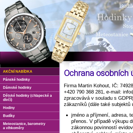
Ochrana osobních 
AKČNÍ NABÍDKA
Pánské hodinky
Firma Martin Kohout, IČ: 7492
Dámské hodinky
+420 790 368 281, e-mail: info
Dětské hodinky (chlapecké a
zpracovává v souladu s GDPR
dívčí)
zákazníků (dále také subjektů 
Hodiny
jméno a příjmení, adresa, t
Budíky
přenos. V případě výkupu 
Meteostanice, barometry
zákonnou povinností evidova
a vlhkoměry