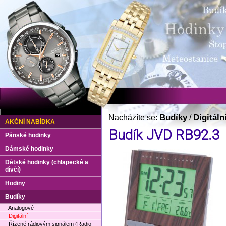
Budíky
Digitáln
Nacházíte se:
/
AKČNÍ NABÍDKA
Budík JVD RB92.3
Pánské hodinky
Dámské hodinky
Dětské hodinky (chlapecké a
dívčí)
Hodiny
Budíky
- Analogové
- Digitální
- Řízené rádiovým signálem (Radio