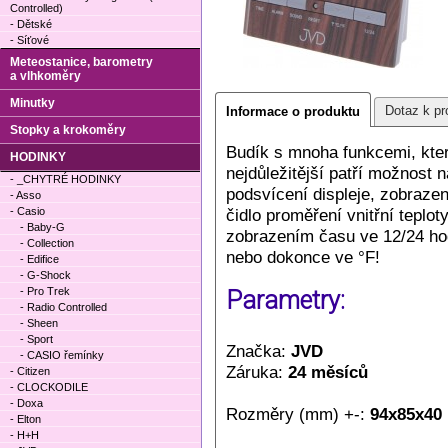
Controlled)
- Dětské
- Síťové
Meteostanice, barometry
a vlhkoměry
Minutky
Dotaz k pr
Informace o produktu
Stopky a krokoměry
Budík s mnoha funkcemi, které
HODINKY
nejdůležitější patří možnost 
- _CHYTRÉ HODINKY
podsvícení displeje, zobraze
- Asso
- Casio
čidlo proměření vnitřní teplo
- Baby-G
zobrazením času ve 12/24 ho
- Collection
nebo dokonce ve °F!
- Edifice
- G-Shock
- Pro Trek
Parametry:
- Radio Controlled
- Sheen
- Sport
Značka:
JVD
- CASIO řemínky
Záruka:
24 měsíců
- Citizen
- CLOCKODILE
- Doxa
Rozměry (mm) +-:
94x85x40
- Elton
- H+H