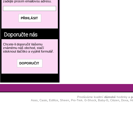
zadejte prosím emailovou adresu.
Doporučte nás
Chcete-li doporučit Vašemu
známému náš obchod, stačí
stisknout tlačítko a vyplnit formulář.
Prodáváme kvalitní
dámské
hodinky
a
p
Asso
,
Casio
,
Edifice
,
Sheen
,
Pro-Trek,
G-Shock
,
Baby-G
,
Citizen
,
Doxa
,
H