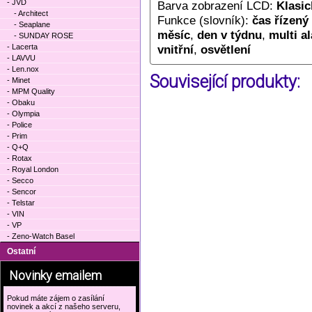
- JVD
Barva zobrazení LCD:
Klasic
- Architect
Funkce (slovník):
čas řízený
- Seaplane
měsíc
,
den v týdnu
,
multi a
- SUNDAY ROSE
- Lacerta
vnitřní
,
osvětlení
- LAVVU
- Len.nox
Související produkty:
- Minet
- MPM Quality
- Obaku
- Olympia
- Police
- Prim
- Q+Q
- Rotax
- Royal London
- Secco
- Sencor
- Telstar
- VIN
- VP
- Zeno-Watch Basel
Ostatní
Novinky emailem
Pokud máte zájem o zasílání
novinek a akcí z našeho serveru,