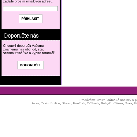
zadejte prosím emailovou adresu.
Doporučte nás
Chcete-li doporučit Vašemu
známému náš obchod, stačí
stisknout tlačítko a vyplnit formulář.
Prodáváme kvalitní
dámské
hodinky
a
p
Asso
,
Casio
,
Edifice
,
Sheen
,
Pro-Trek,
G-Shock
,
Baby-G
,
Citizen
,
Doxa
,
H