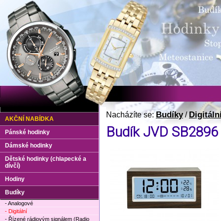
Budíky
Digitáln
Nacházíte se:
/
AKČNÍ NABÍDKA
Budík JVD SB2896
Pánské hodinky
Dámské hodinky
Dětské hodinky (chlapecké a
dívčí)
Hodiny
Budíky
- Analogové
- Digitální
- Řízené rádiovým signálem (Radio