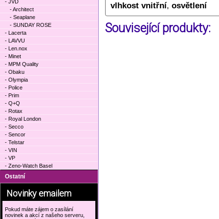
- JVD
vlhkost vnitřní
,
osvětlení
- Architect
- Seaplane
Související produkty:
- SUNDAY ROSE
- Lacerta
- LAVVU
- Len.nox
- Minet
- MPM Quality
- Obaku
- Olympia
- Police
- Prim
- Q+Q
- Rotax
- Royal London
- Secco
- Sencor
- Telstar
- VIN
- VP
- Zeno-Watch Basel
Ostatní
Novinky emailem
Pokud máte zájem o zasílání
novinek a akcí z našeho serveru,