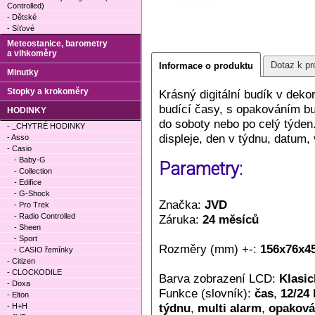
Controlled)
- Dětské
- Síťové
Meteostanice, barometry
a vlhkoměry
Dotaz k pr
Informace o produktu
Minutky
Stopky a krokoměry
Krásný digitální budík v deko
budící časy, s opakováním bu
HODINKY
do soboty nebo po celý týden
- _CHYTRÉ HODINKY
displeje, den v týdnu, datum, 
- Asso
- Casio
- Baby-G
Parametry:
- Collection
- Edifice
- G-Shock
Značka:
JVD
- Pro Trek
- Radio Controlled
Záruka:
24 měsíců
- Sheen
- Sport
Rozměry (mm) +-:
156x76x4
- CASIO řemínky
- Citizen
- CLOCKODILE
Barva zobrazení LCD:
Klasic
- Doxa
Funkce (slovník):
čas
,
12/24
- Elton
týdnu
,
multi alarm
,
opaková
- H+H