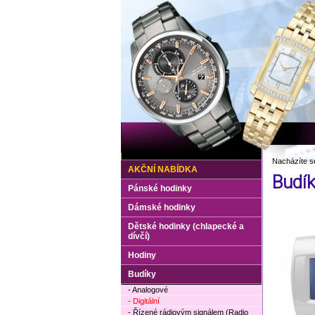
Nacházíte s
AKČNÍ NABÍDKA
Budí
Pánské hodinky
Dámské hodinky
Dětské hodinky (chlapecké a
dívčí)
Hodiny
Budíky
- Analogové
- Digitální
- Řízené rádiovým signálem (Radio