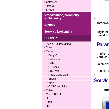
Controlled)
- Dětské
- Síťové
Meteostanice, barometry
a vlhkoměry
Informa
Minutky
Stopky a krokoměry
Digitální
elektrick
HODINKY
Param
- _CHYTRÉ HODINKY
- Asso
- Casio
Značka:
- Baby-G
Záruka:
- Collection
- Edifice
Rozměry 
- G-Shock
Funkce (
- Pro Trek
- Radio Controlled
- Sheen
Souvise
- Sport
- CASIO řemínky
Bud
- Citizen
- CLOCKODILE
- Doxa
- Elton
- H+H