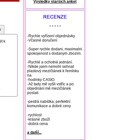
Výsledky starších anket
natural remedies rosacea
* * * * *
u
-Rychle vyřízení objednávky
-Včasné doručení
it k
-Super rychle dodani, maximalni
spokojenost s dodanym zbozim.
-Rychlé a ochotné jednání.
-Nikde jsem nemohl sehnat
plastový mezičlánek k řemínku
na
-hodinky CASIO.
-Až tady mě vyšli vstříc a po
objednání mě mezičlánek
poslali.
-pestrá nabídka, perfektní
komunikace a dobré ceny
-rychlost
-krásné zboží
-dobrá cena
a další...