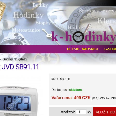
DĚTSKÉ NÁUŠNICE
G-SHO
Budíky
Digitální
e:
/
k JVD SB91.11
kat. č. SB91.11
Dostupnost:
skladem
Vaše cena: 499 CZK
(412,4 CZK bez DP
Množství:
ks