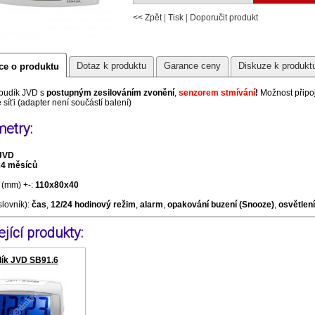
<< Zpět
|
Tisk
|
Doporučit produkt
Dotaz k produktu
Garance ceny
Diskuze k produkt
ce o produktu
 budík JVD s
postupným zesilováním zvonění
,
senzorem stmívání
!
Možnost připoj
é síťi (adapter není součástí balení)
etry:
JVD
24 měsíců
(mm) +-:
110x80x40
slovník):
čas
,
12/24 hodinový režim
,
alarm
,
opakování buzení (Snooze)
,
osvětlení
jící produkty:
ík JVD SB91.6