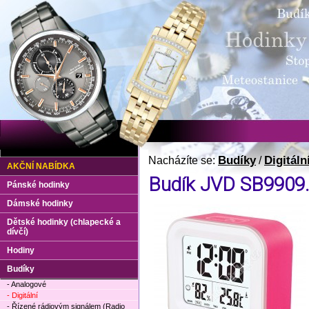
Budíky
Digitáln
Nacházíte se:
/
AKČNÍ NABÍDKA
Budík JVD SB9909
Pánské hodinky
Dámské hodinky
Dětské hodinky (chlapecké a
dívčí)
Hodiny
Budíky
- Analogové
- Digitální
- Řízené rádiovým signálem (Radio