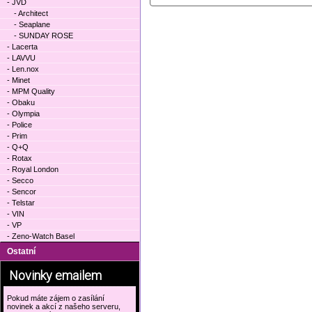
- JVD
- Architect
- Seaplane
- SUNDAY ROSE
- Lacerta
- LAVVU
- Len.nox
- Minet
- MPM Quality
- Obaku
- Olympia
- Police
- Prim
- Q+Q
- Rotax
- Royal London
- Secco
- Sencor
- Telstar
- VIN
- VP
- Zeno-Watch Basel
Ostatní
Novinky emailem
Pokud máte zájem o zasílání
novinek a akcí z našeho serveru,