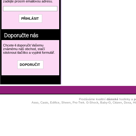
zadejte prosím emailovou adresu.
Doporučte nás
Chcete-li doporučit Vašemu
známému náš obchod, stačí
stisknout tlačítko a vyplnit formulář.
Prodáváme kvalitní
dámské
hodinky
a
p
Asso
,
Casio
,
Edifice
,
Sheen
,
Pro-Trek,
G-Shock
,
Baby-G
,
Citizen
,
Doxa
,
H