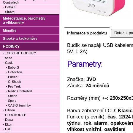
Controlled)
- Dětské
- Síťové
Meteostanice, barometry
a vlhkoměry
Minutky
Dotaz k pr
Informace o produktu
Stopky a krokoměry
Budík se napájí USB kabelem.
HODINKY
5V, 1-2A)
- _CHYTRÉ HODINKY
- Asso
Parametry:
- Casio
- Baby-G
- Collection
- Edifice
Značka:
JVD
- G-Shock
Záruka:
24 měsíců
- Pro Trek
- Radio Controlled
- Sheen
Rozměry (mm) +-:
250x250x
- Sport
- CASIO řemínky
Barva zobrazení LCD:
Klasic
- Citizen
- CLOCKODILE
Funkce (slovník):
čas
,
12/24
- Doxa
týdnu
,
rok
,
alarm
,
opakován
- Elton
vlhkost vnitřní
,
osvětlení
- H+H