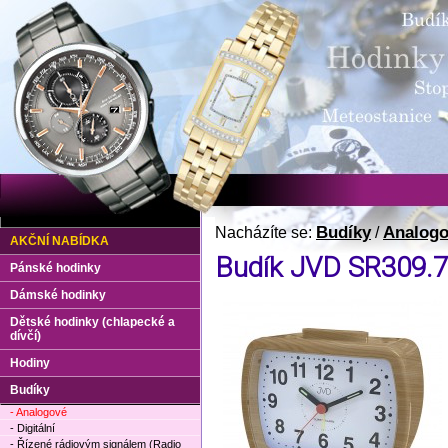
Budíky
Analog
Nacházíte se:
/
AKČNÍ NABÍDKA
Budík JVD SR309.7
Pánské hodinky
Dámské hodinky
Dětské hodinky (chlapecké a
dívčí)
Hodiny
Budíky
- Analogové
- Digitální
- Řízené rádiovým signálem (Radio