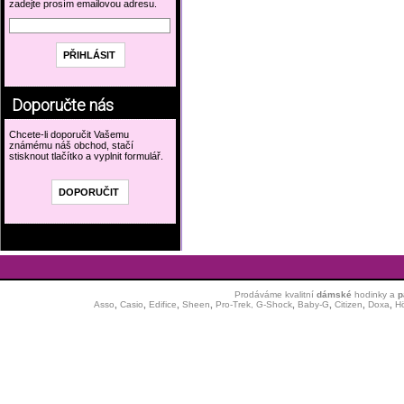
zadejte prosím emailovou adresu.
Doporučte nás
Chcete-li doporučit Vašemu
známému náš obchod, stačí
stisknout tlačítko a vyplnit formulář.
Prodáváme kvalitní
dámské
hodinky
a
p
Asso
,
Casio
,
Edifice
,
Sheen
,
Pro-Trek,
G-Shock
,
Baby-G
,
Citizen
,
Doxa
,
H