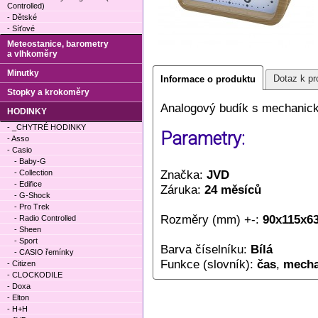
Controlled)
- Dětské
- Síťové
Meteostanice, barometry
a vlhkoměry
Minutky
Dotaz k pr
Informace o produktu
Stopky a krokoměry
Analogový budík s mechanic
HODINKY
- _CHYTRÉ HODINKY
Parametry:
- Asso
- Casio
- Baby-G
Značka:
JVD
- Collection
- Edifice
Záruka:
24 měsíců
- G-Shock
- Pro Trek
Rozměry (mm) +-:
90x115x6
- Radio Controlled
- Sheen
- Sport
Barva číselníku:
Bílá
- CASIO řemínky
Funkce (slovník):
čas
,
mecha
- Citizen
- CLOCKODILE
- Doxa
- Elton
- H+H