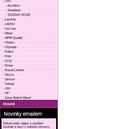
- JVD
- Architect
- Seaplane
- SUNDAY ROSE
- Lacerta
- LAVVU
- Len.nox
- Minet
- MPM Quality
- Obaku
- Olympia
- Police
- Prim
- Q+Q
- Rotax
- Royal London
- Secco
- Sencor
- Telstar
- VIN
- VP
- Zeno-Watch Basel
Ostatní
Novinky emailem
Pokud máte zájem o zasílání
novinek a akcí z našeho serveru,