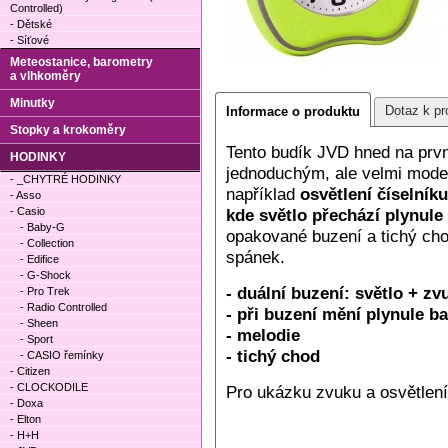
Controlled)
- Dětské
- Síťové
Meteostanice, barometry
a vlhkoměry
Minutky
Dotaz k pr
Informace o produktu
Stopky a krokoměry
Tento budík JVD hned na prv
HODINKY
jednoduchým, ale velmi mode
- _CHYTRÉ HODINKY
například
osvětlení číselníku
- Asso
- Casio
kde světlo přechází plynule
- Baby-G
opakované buzení a tichý cho
- Collection
spánek.
- Edifice
- G-Shock
- duální buzení: světlo + zv
- Pro Trek
- Radio Controlled
- při buzení mění plynule ba
- Sheen
- melodie
- Sport
- tichý chod
- CASIO řemínky
- Citizen
- CLOCKODILE
Pro ukázku zvuku a osvětlen
- Doxa
- Elton
- H+H