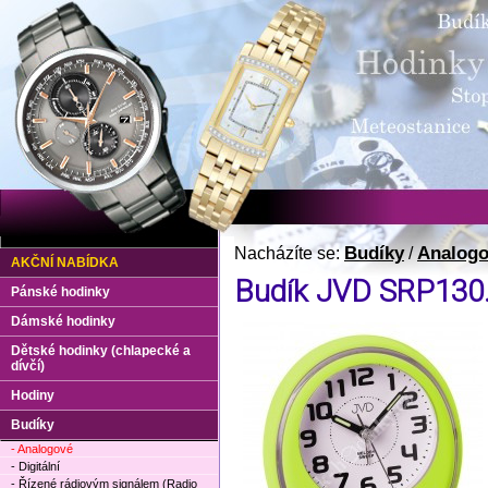
Budíky
Analog
Nacházíte se:
/
AKČNÍ NABÍDKA
Budík JVD SRP130
Pánské hodinky
Dámské hodinky
Dětské hodinky (chlapecké a
dívčí)
Hodiny
Budíky
- Analogové
- Digitální
- Řízené rádiovým signálem (Radio