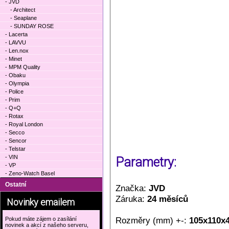
- JVD
- Architect
- Seaplane
- SUNDAY ROSE
- Lacerta
- LAVVU
- Len.nox
- Minet
- MPM Quality
- Obaku
- Olympia
- Police
- Prim
- Q+Q
- Rotax
- Royal London
- Secco
- Sencor
- Telstar
- VIN
Parametry:
- VP
- Zeno-Watch Basel
Ostatní
Značka:
JVD
Záruka:
24 měsíců
Novinky emailem
Rozměry (mm) +-:
105x110x
Pokud máte zájem o zasílání
novinek a akcí z našeho serveru,