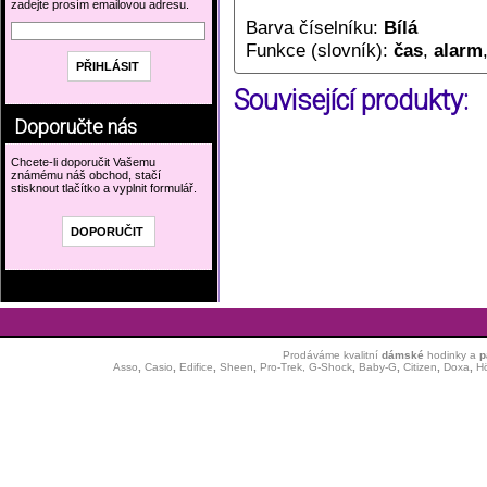
zadejte prosím emailovou adresu.
Barva číselníku:
Bílá
Funkce (slovník):
čas
,
alarm
Související produkty:
Doporučte nás
Chcete-li doporučit Vašemu
známému náš obchod, stačí
stisknout tlačítko a vyplnit formulář.
Prodáváme kvalitní
dámské
hodinky
a
p
Asso
,
Casio
,
Edifice
,
Sheen
,
Pro-Trek,
G-Shock
,
Baby-G
,
Citizen
,
Doxa
,
H