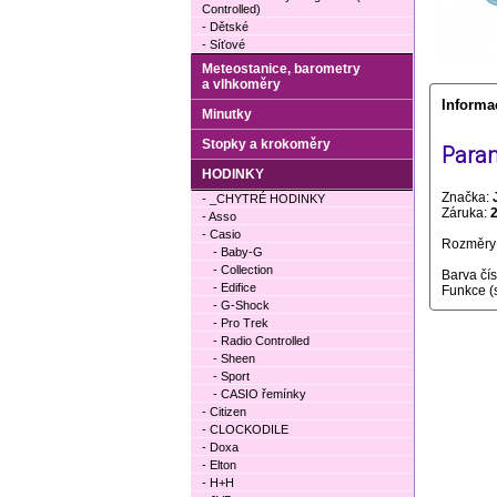
Controlled)
- Dětské
- Síťové
Meteostanice, barometry
a vlhkoměry
Informa
Minutky
Stopky a krokoměry
Param
HODINKY
Značka:
- _CHYTRÉ HODINKY
Záruka:
- Asso
- Casio
Rozměry 
- Baby-G
- Collection
Barva čí
- Edifice
Funkce (
- G-Shock
- Pro Trek
- Radio Controlled
- Sheen
- Sport
- CASIO řemínky
- Citizen
- CLOCKODILE
- Doxa
- Elton
- H+H