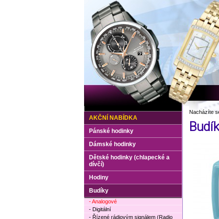
Nacházíte s
AKČNÍ NABÍDKA
Budí
Pánské hodinky
Dámské hodinky
Dětské hodinky (chlapecké a
dívčí)
Hodiny
Budíky
- Analogové
- Digitální
- Řízené rádiovým signálem (Radio