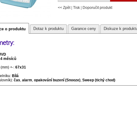
<< Zpět
|
Tisk
|
Doporučit produkt
Dotaz k produktu
Garance ceny
Diskuze k produkt
ce o produktu
etry:
JVD
24 měsíců
(mm) +-:
67x31
selníku:
Bílá
slovník):
čas
,
alarm
,
opakování buzení (Snooze)
,
Sweep (tichý chod)