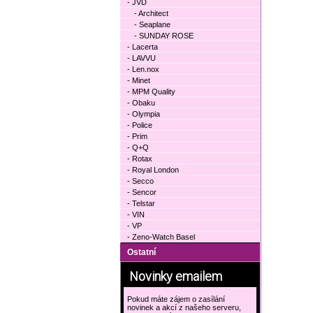
- JVD
- Architect
- Seaplane
- SUNDAY ROSE
- Lacerta
- LAVVU
- Len.nox
- Minet
- MPM Quality
- Obaku
- Olympia
- Police
- Prim
- Q+Q
- Rotax
- Royal London
- Secco
- Sencor
- Telstar
- VIN
- VP
- Zeno-Watch Basel
Ostatní
Novinky emailem
Pokud máte zájem o zasílání
novinek a akcí z našeho serveru,