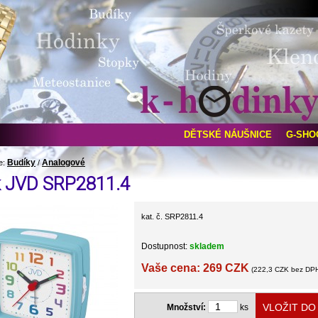
DĚTSKÉ NÁUŠNICE
G-SHO
Budíky
Analogové
e:
/
k JVD SRP2811.4
kat. č. SRP2811.4
Dostupnost:
skladem
Vaše cena: 269 CZK
(222,3 CZK bez DP
Množství:
ks