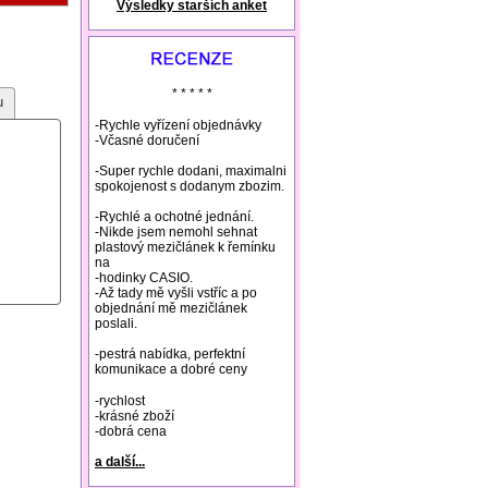
Výsledky starších anket
natural remedies rosacea
* * * * *
u
-Rychle vyřízení objednávky
-Včasné doručení
-Super rychle dodani, maximalni
spokojenost s dodanym zbozim.
-Rychlé a ochotné jednání.
-Nikde jsem nemohl sehnat
plastový mezičlánek k řemínku
na
-hodinky CASIO.
-Až tady mě vyšli vstříc a po
objednání mě mezičlánek
poslali.
-pestrá nabídka, perfektní
komunikace a dobré ceny
-rychlost
-krásné zboží
-dobrá cena
a další...