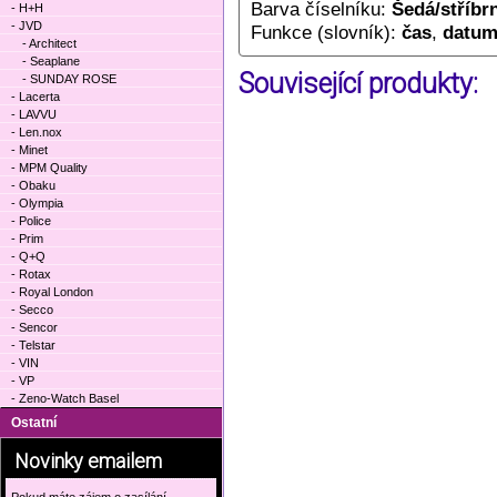
Barva číselníku:
Šedá/stříbr
- H+H
- JVD
Funkce (slovník):
čas
,
datu
- Architect
- Seaplane
Související produkty:
- SUNDAY ROSE
- Lacerta
- LAVVU
- Len.nox
- Minet
- MPM Quality
- Obaku
- Olympia
- Police
- Prim
- Q+Q
- Rotax
- Royal London
- Secco
- Sencor
- Telstar
- VIN
- VP
- Zeno-Watch Basel
Ostatní
Novinky emailem