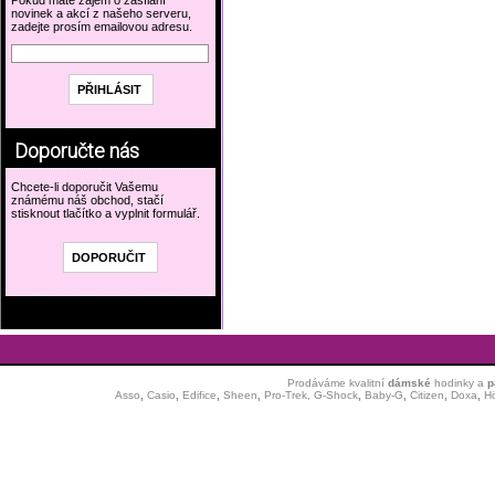
Pokud máte zájem o zasílání
novinek a akcí z našeho serveru,
zadejte prosím emailovou adresu.
Doporučte nás
Chcete-li doporučit Vašemu
známému náš obchod, stačí
stisknout tlačítko a vyplnit formulář.
Prodáváme kvalitní
dámské
hodinky
a
p
Asso
,
Casio
,
Edifice
,
Sheen
,
Pro-Trek,
G-Shock
,
Baby-G
,
Citizen
,
Doxa
,
H