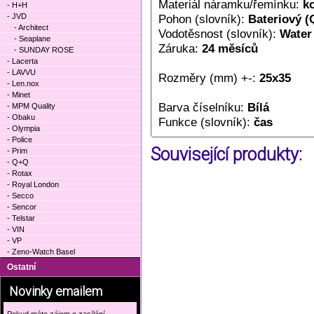
Materiál náramku/řemínku:
k
- H+H
- JVD
Pohon (slovník):
Bateriový (
- Architect
Vodotěsnost (slovník):
Water
- Seaplane
Záruka:
24 měsíců
- SUNDAY ROSE
- Lacerta
- LAVVU
Rozměry (mm) +-:
25x35
- Len.nox
- Minet
Barva číselníku:
Bílá
- MPM Quality
- Obaku
Funkce (slovník):
čas
- Olympia
- Police
Související produkty:
- Prim
- Q+Q
- Rotax
- Royal London
- Secco
- Sencor
- Telstar
- VIN
- VP
- Zeno-Watch Basel
Ostatní
Novinky emailem