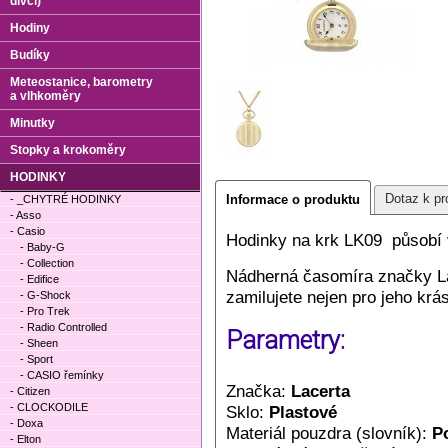
dívčí)
Hodiny
Budíky
Meteostanice, barometry
a vlhkoměry
Minutky
Stopky a krokoměry
HODINKY
Dotaz k pr
Informace o produktu
- _CHYTRÉ HODINKY
- Asso
- Casio
Hodinky na krk LK09 působí
- Baby-G
- Collection
Nádherná časomíra značky La
- Edifice
zamilujete nejen pro jeho krásu
- G-Shock
- Pro Trek
- Radio Controlled
Parametry:
- Sheen
- Sport
- CASIO řemínky
Značka:
Lacerta
- Citizen
- CLOCKODILE
Sklo:
Plastové
- Doxa
Materiál pouzdra (slovník):
P
- Elton