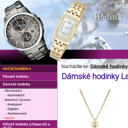
Dámské hodinky
Nacházíte se:
AKČNÍ NABÍDKA
Dámské hodinky La
Pánské hodinky
Dámské hodinky
- Mechanické
- Automatické
- Bateriové (Quartz)
- Analogové
- Digitální
- Kombinované
- Na krk
Dětské hodinky (chlapecké a