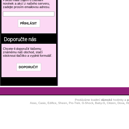
Pokud máte zájem o zasílání
novinek a akcí z našeho serveru,
zadejte prosím emailovou adresu.
Doporučte nás
Chcete-li doporučit Vašemu
známému náš obchod, stačí
stisknout tlačítko a vyplnit formulář.
Prodáváme kvalitní
dámské
hodinky
a
p
Asso
,
Casio
,
Edifice
,
Sheen
,
Pro-Trek,
G-Shock
,
Baby-G
,
Citizen
,
Doxa
,
H