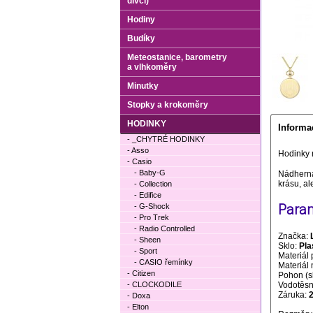
dívčí)
Hodiny
Budíky
Meteostanice, barometry
a vlhkoměry
Minutky
Stopky a krokoměry
HODINKY
Informa
- _CHYTRÉ HODINKY
- Asso
Hodinky 
- Casio
- Baby-G
Nádherná
krásu, ale
- Collection
- Edifice
Param
- G-Shock
- Pro Trek
- Radio Controlled
Značka:
- Sheen
Sklo:
Pla
- Sport
Materiál 
- CASIO řemínky
Materiál
- Citizen
Pohon (s
- CLOCKODILE
Vodotěsno
Záruka:
- Doxa
- Elton