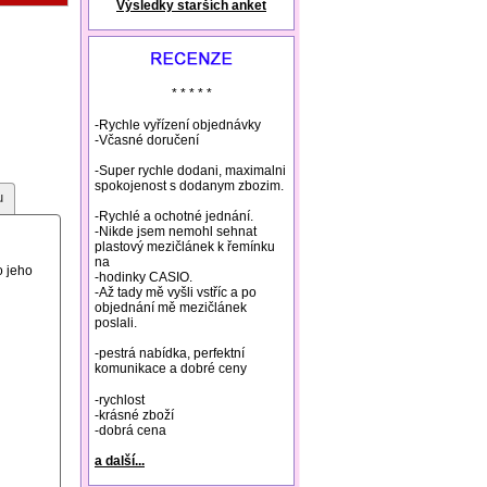
Výsledky starších anket
natural remedies rosacea
* * * * *
-Rychle vyřízení objednávky
-Včasné doručení
-Super rychle dodani, maximalni
spokojenost s dodanym zbozim.
u
-Rychlé a ochotné jednání.
-Nikde jsem nemohl sehnat
plastový mezičlánek k řemínku
na
o jeho
-hodinky CASIO.
-Až tady mě vyšli vstříc a po
objednání mě mezičlánek
poslali.
-pestrá nabídka, perfektní
komunikace a dobré ceny
-rychlost
-krásné zboží
-dobrá cena
a další...