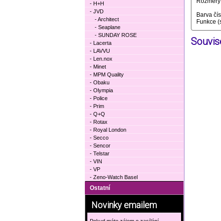
Rozměry 
- H+H
- JVD
Barva čí
- Architect
Funkce (
- Seaplane
- SUNDAY ROSE
Souvise
- Lacerta
- LAVVU
- Len.nox
- Minet
- MPM Quality
- Obaku
- Olympia
- Police
- Prim
- Q+Q
- Rotax
- Royal London
- Secco
- Sencor
- Telstar
- VIN
- VP
- Zeno-Watch Basel
Ostatní
Novinky emailem