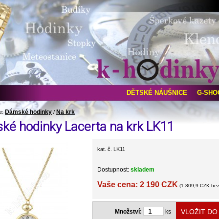
DĚTSKÉ NÁUŠNICE
G-SHO
Dámské hodinky
Na krk
e:
/
ké hodinky Lacerta na krk LK11
kat. č. LK11
Dostupnost:
skladem
Vaše cena: 2 190 CZK
(1 809,9 CZK be
Množství:
ks