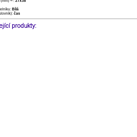
(mm) +-:
27x38
selníku:
Bílá
slovník):
čas
jící produkty: