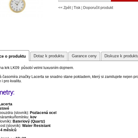
<< Zpět
|
Tisk
|
Doporučit produkt
Dotaz k produktu
Garance ceny
Diskuze k produkt
ce o produktu
na krk LK09 působí velmi luxusním dojmem.
 časomíra značky Lacerta se snadno stane pokladem, který si zamilujete nejen pr
 i pro kvalitu.
etry:
Lacerta
stové
pouzdra (slovník):
Pozlacená ocel
 náramku/řemínku:
kov
lovník):
Bateriový (Quartz)
st (slovník):
Water Resistant
24 měsíců