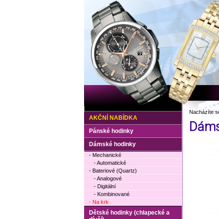
Nacházíte s
AKČNÍ NABÍDKA
Dáms
Pánské hodinky
Dámské hodinky
- Mechanické
- Automatické
- Bateriové (Quartz)
- Analogové
- Digitální
- Kombinované
- Na krk
Dětské hodinky (chlapecké a