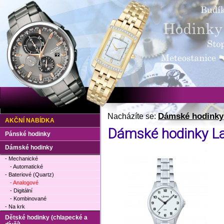
Dámské hodinky
Nacházíte se:
AKČNÍ NABÍDKA
Dámské hodinky L
Pánské hodinky
Dámské hodinky
- Mechanické
- Automatické
- Bateriové (Quartz)
- Analogové
- Digitální
- Kombinované
- Na krk
Dětské hodinky (chlapecké a