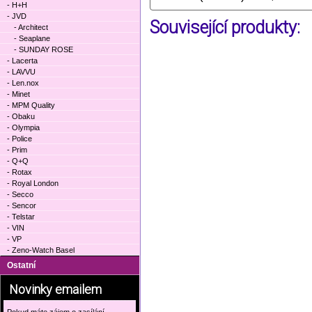
- H+H
- JVD
Související produkty:
- Architect
- Seaplane
- SUNDAY ROSE
- Lacerta
- LAVVU
- Len.nox
- Minet
- MPM Quality
- Obaku
- Olympia
- Police
- Prim
- Q+Q
- Rotax
- Royal London
- Secco
- Sencor
- Telstar
- VIN
- VP
- Zeno-Watch Basel
Ostatní
Novinky emailem