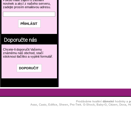
Pokud máte zájem o zasílání
novinek a akcí z našeho serveru,
zadejte prosím emailovou adresu.
Doporučte nás
Chcete-li doporučit Vašemu
známému náš obchod, stačí
stisknout tlačítko a vyplnit formulář.
Prodáváme kvalitní
dámské
hodinky
a
p
Asso
,
Casio
,
Edifice
,
Sheen
,
Pro-Trek,
G-Shock
,
Baby-G
,
Citizen
,
Doxa
,
H