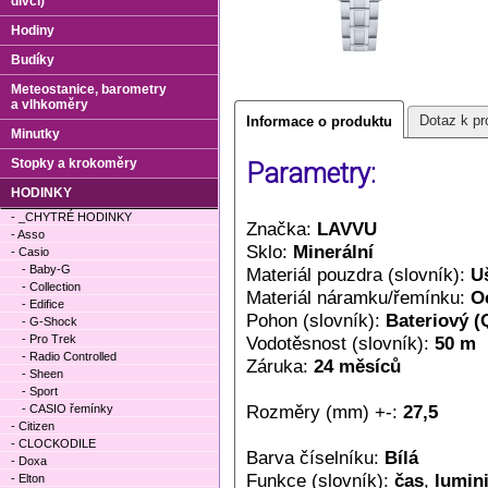
dívčí)
Hodiny
Budíky
Meteostanice, barometry
a vlhkoměry
Dotaz k pr
Informace o produktu
Minutky
Stopky a krokoměry
Parametry:
HODINKY
- _CHYTRÉ HODINKY
Značka:
LAVVU
- Asso
Sklo:
Minerální
- Casio
- Baby-G
Materiál pouzdra (slovník):
Uš
- Collection
Materiál náramku/řemínku:
O
- Edifice
Pohon (slovník):
Bateriový (
- G-Shock
- Pro Trek
Vodotěsnost (slovník):
50 m
- Radio Controlled
Záruka:
24 měsíců
- Sheen
- Sport
Rozměry (mm) +-:
27,5
- CASIO řemínky
- Citizen
- CLOCKODILE
Barva číselníku:
Bílá
- Doxa
Funkce (slovník):
čas
,
lumin
- Elton