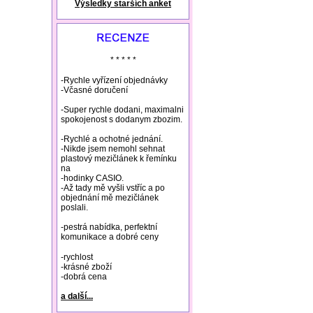
Výsledky starších anket
natural remedies rosacea
* * * * *
-Rychle vyřízení objednávky
-Včasné doručení
-Super rychle dodani, maximalni
spokojenost s dodanym zbozim.
-Rychlé a ochotné jednání.
-Nikde jsem nemohl sehnat
plastový mezičlánek k řemínku
na
-hodinky CASIO.
-Až tady mě vyšli vstříc a po
objednání mě mezičlánek
poslali.
-pestrá nabídka, perfektní
komunikace a dobré ceny
-rychlost
-krásné zboží
-dobrá cena
a další...