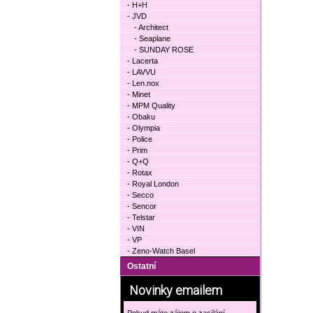
- H+H
- JVD
- Architect
- Seaplane
- SUNDAY ROSE
- Lacerta
- LAVVU
- Len.nox
- Minet
- MPM Quality
- Obaku
- Olympia
- Police
- Prim
- Q+Q
- Rotax
- Royal London
- Secco
- Sencor
- Telstar
- VIN
- VP
- Zeno-Watch Basel
Ostatní
Novinky emailem