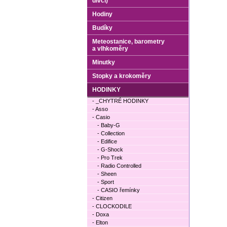
dívčí)
Hodiny
Budíky
Meteostanice, barometry
a vlhkoměry
Minutky
Stopky a krokoměry
HODINKY
- _CHYTRÉ HODINKY
- Asso
- Casio
- Baby-G
- Collection
- Edifice
- G-Shock
- Pro Trek
- Radio Controlled
- Sheen
- Sport
- CASIO řemínky
- Citizen
- CLOCKODILE
- Doxa
- Elton