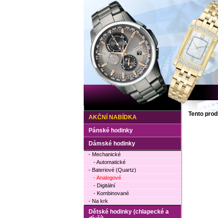
Tento prod
AKČNÍ NABÍDKA
Pánské hodinky
Dámské hodinky
- Mechanické
- Automatické
- Bateriové (Quartz)
- Analogové
- Digitální
- Kombinované
- Na krk
Dětské hodinky (chlapecké a