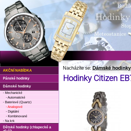
Dámské hodinky
Nacházíte se:
AKČNÍ NABÍDKA
Hodinky Citizen E
Pánské hodinky
Dámské hodinky
- Mechanické
- Automatické
- Bateriové (Quartz)
- Analogové
- Digitální
- Kombinované
- Na krk
Dětské hodinky (chlapecké a