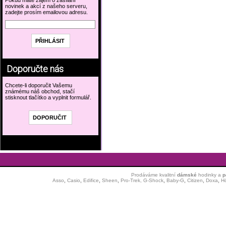
Pokud máte zájem o zasílání
novinek a akcí z našeho serveru,
zadejte prosím emailovou adresu.
Doporučte nás
Chcete-li doporučit Vašemu
známému náš obchod, stačí
stisknout tlačítko a vyplnit formulář.
Prodáváme kvalitní
dámské
hodinky
a
p
Asso
,
Casio
,
Edifice
,
Sheen
,
Pro-Trek,
G-Shock
,
Baby-G
,
Citizen
,
Doxa
,
H