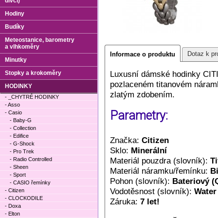
dívčí)
Hodiny
Budíky
Meteostanice, barometry
a vlhkoměry
Dotaz k pr
Informace o produktu
Minutky
Luxusní dámské hodinky CITI
Stopky a krokoměry
pozlaceném titanovém náramk
HODINKY
zlatým zdobením.
- _CHYTRÉ HODINKY
- Asso
Parametry:
- Casio
- Baby-G
- Collection
- Edifice
Značka:
Citizen
- G-Shock
Sklo:
Minerální
- Pro Trek
Materiál pouzdra (slovník):
Ti
- Radio Controlled
- Sheen
Materiál náramku/řemínku:
Bi
- Sport
Pohon (slovník):
Bateriový (
- CASIO řemínky
Vodotěsnost (slovník):
Water
- Citizen
- CLOCKODILE
Záruka:
7 let!
- Doxa
- Elton