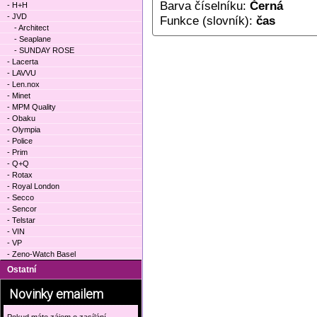
Barva číselníku:
Černá
- H+H
- JVD
Funkce (slovník):
čas
- Architect
- Seaplane
- SUNDAY ROSE
- Lacerta
- LAVVU
- Len.nox
- Minet
- MPM Quality
- Obaku
- Olympia
- Police
- Prim
- Q+Q
- Rotax
- Royal London
- Secco
- Sencor
- Telstar
- VIN
- VP
- Zeno-Watch Basel
Ostatní
Novinky emailem