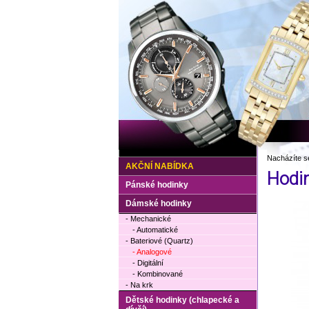
Nacházíte s
AKČNÍ NABÍDKA
Hodi
Pánské hodinky
Dámské hodinky
- Mechanické
- Automatické
- Bateriové (Quartz)
- Analogové
- Digitální
- Kombinované
- Na krk
Dětské hodinky (chlapecké a