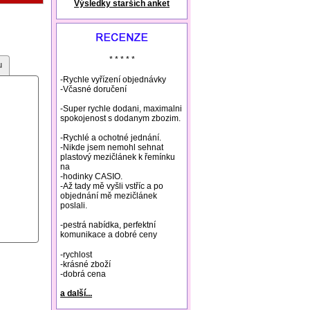
Výsledky starších anket
natural remedies rosacea
* * * * *
u
-Rychle vyřízení objednávky
-Včasné doručení
-Super rychle dodani, maximalni
spokojenost s dodanym zbozim.
-Rychlé a ochotné jednání.
-Nikde jsem nemohl sehnat
plastový mezičlánek k řemínku
na
-hodinky CASIO.
-Až tady mě vyšli vstříc a po
objednání mě mezičlánek
poslali.
-pestrá nabídka, perfektní
komunikace a dobré ceny
-rychlost
-krásné zboží
-dobrá cena
a další...