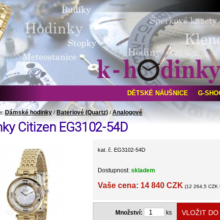
DĚTSKÉ NÁUŠNICE
G-SHO
Dámské hodinky
Bateriové (Quartz)
Analogové
e:
/
/
nky Citizen EG3102-54D
kat. č. EG3102-54D
Dostupnost:
skladem
Vaše cena: 14 840 CZK
(12 264,5 CZK
Množství:
ks