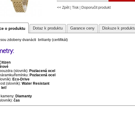
<< Zpět
|
Tisk
|
Doporučit produkt
Dotaz k produktu
Garance ceny
Diskuze k produkt
ce o produktu
sou zdobeny dvanácti brilianty (certifikát)
etry:
Citizen
írové
pouzdra (slovník):
Pozlacená ocel
 náramku/řemínku:
Pozlacená ocel
lovník):
Eco-Drive
st (slovník):
Water Resistant
 let!
 kameny:
Diamanty
slovník):
čas