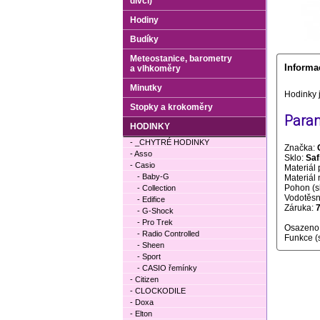
dívčí)
Hodiny
Budíky
Meteostanice, barometry
Informa
a vlhkoměry
Minutky
Hodinky j
Stopky a krokoměry
Param
HODINKY
- _CHYTRÉ HODINKY
Značka:
- Asso
Sklo:
Saf
- Casio
Materiál 
- Baby-G
Materiál
Pohon (s
- Collection
Vodotěsno
- Edifice
Záruka:
7
- G-Shock
- Pro Trek
Osazeno
- Radio Controlled
Funkce (
- Sheen
- Sport
- CASIO řemínky
- Citizen
- CLOCKODILE
- Doxa
- Elton