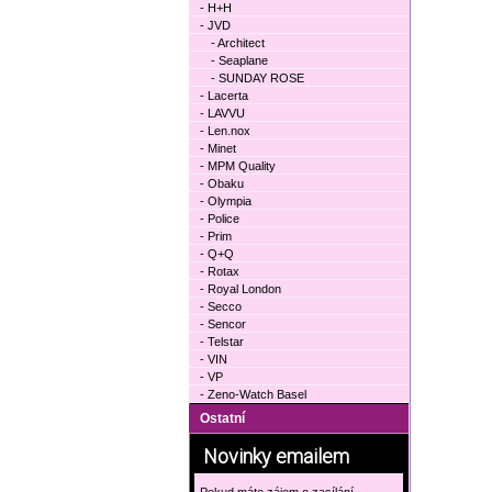
- H+H
- JVD
- Architect
- Seaplane
- SUNDAY ROSE
- Lacerta
- LAVVU
- Len.nox
- Minet
- MPM Quality
- Obaku
- Olympia
- Police
- Prim
- Q+Q
- Rotax
- Royal London
- Secco
- Sencor
- Telstar
- VIN
- VP
- Zeno-Watch Basel
Ostatní
Novinky emailem