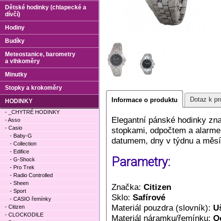
Dětské hodinky (chlapecké a
dívčí)
Hodiny
Budíky
Meteostanice, barometry
a vlhkoměry
Minutky
Stopky a krokoměry
Dotaz k pr
Informace o produktu
HODINKY
- _CHYTRÉ HODINKY
Elegantní pánské hodinky zn
- Asso
- Casio
stopkami, odpočtem a alarme
- Baby-G
datumem, dny v týdnu a měsí
- Collection
- Edifice
Parametry:
- G-Shock
- Pro Trek
- Radio Controlled
- Sheen
Značka:
Citizen
- Sport
Sklo:
Safírové
- CASIO řemínky
Materiál pouzdra (slovník):
Uš
- Citizen
- CLOCKODILE
Materiál náramku/řemínku:
O