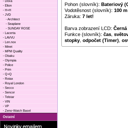
- Doxa
Pohon (slovník):
Bateriový (
- Elton
Vodotěsnost (slovník):
100 m
- H+H
- JVD
Záruka:
7 let!
- Architect
- Seaplane
Barva zobrazení LCD:
Černá 
- SUNDAY ROSE
- Lacerta
Funkce (slovník):
čas
,
světo
- LAVVU
stopky
,
odpočet (Timer)
,
os
- Len.nox
- Minet
- MPM Quality
- Obaku
- Olympia
- Police
- Prim
- Q+Q
- Rotax
- Royal London
- Secco
- Sencor
- Telstar
- VIN
- VP
- Zeno-Watch Basel
Ostatní
Novinky emailem