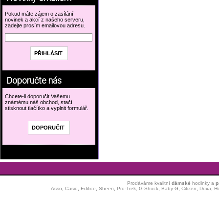
Pokud máte zájem o zasílání
novinek a akcí z našeho serveru,
zadejte prosím emailovou adresu.
Doporučte nás
Chcete-li doporučit Vašemu
známému náš obchod, stačí
stisknout tlačítko a vyplnit formulář.
Prodáváme kvalitní
dámské
hodinky
a
p
Asso
,
Casio
,
Edifice
,
Sheen
,
Pro-Trek,
G-Shock
,
Baby-G
,
Citizen
,
Doxa
,
H