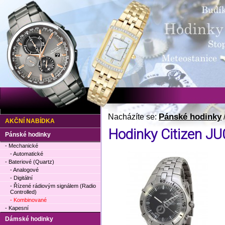
Pánské hodinky
Nacházíte se:
AKČNÍ NABÍDKA
Hodinky Citizen J
Pánské hodinky
- Mechanické
- Automatické
- Bateriové (Quartz)
- Analogové
- Digitální
- Řízené rádiovým signálem (Radio
Controlled)
- Kombinované
- Kapesní
Dámské hodinky