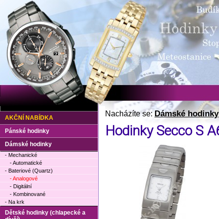
Dámské hodinky
Nacházíte se:
AKČNÍ NABÍDKA
Hodinky Secco S A
Pánské hodinky
Dámské hodinky
- Mechanické
- Automatické
- Bateriové (Quartz)
- Analogové
- Digitální
- Kombinované
- Na krk
Dětské hodinky (chlapecké a