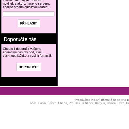
Pokud máte zájem o zasílání
novinek a akcí z našeho serveru,
zadejte prosím emailovou adresu.
Doporučte nás
Chcete-li doporučit Vašemu
známému náš obchod, stačí
stisknout tlačítko a vyplnit formulář.
Prodáváme kvalitní
dámské
hodinky
a
p
Asso
,
Casio
,
Edifice
,
Sheen
,
Pro-Trek,
G-Shock
,
Baby-G
,
Citizen
,
Doxa
,
H