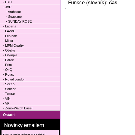
Funkce (slovník):
čas
- H+H
- JVD
- Architect
- Seaplane
- SUNDAY ROSE
- Lacerta
- LAVVU
- Len.nox
- Minet
- MPM Quality
- Obaku
- Olympia
- Police
- Prim
- Q+Q
- Rotax
- Royal London
- Secco
- Sencor
- Telstar
- VIN
- VP
- Zeno-Watch Basel
Ostatní
Novinky emailem