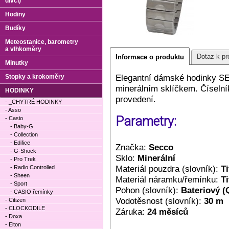
dívčí)
Hodiny
Budíky
Meteostanice, barometry
a vlhkoměry
Dotaz k pr
Informace o produktu
Minutky
Elegantní dámské hodinky SE
Stopky a krokoměry
minerálním sklíčkem. Číseln
HODINKY
provedení.
- _CHYTRÉ HODINKY
- Asso
Parametry:
- Casio
- Baby-G
- Collection
- Edifice
Značka:
Secco
- G-Shock
Sklo:
Minerální
- Pro Trek
Materiál pouzdra (slovník):
Ti
- Radio Controlled
- Sheen
Materiál náramku/řemínku:
T
- Sport
Pohon (slovník):
Bateriový (
- CASIO řemínky
Vodotěsnost (slovník):
30 m
- Citizen
- CLOCKODILE
Záruka:
24 měsíců
- Doxa
- Elton