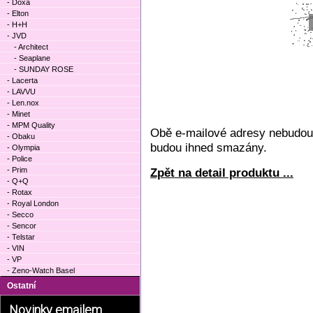
- Doxa
- Elton
- H+H
- JVD
- Architect
- Seaplane
- SUNDAY ROSE
- Lacerta
- LAVVU
- Len.nox
- Minet
- MPM Quality
Obě e-mailové adresy nebudou 
- Obaku
budou ihned smazány.
- Olympia
- Police
- Prim
Zpět na detail produktu ...
- Q+Q
- Rotax
- Royal London
- Secco
- Sencor
- Telstar
- VIN
- VP
- Zeno-Watch Basel
Ostatní
Novinky emailem