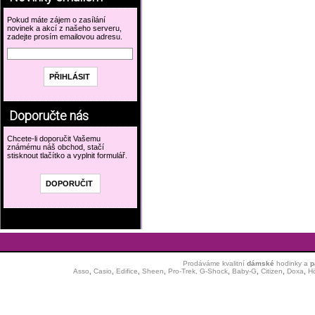
Pokud máte zájem o zasílání
novinek a akcí z našeho serveru,
zadejte prosím emailovou adresu.
Doporučte nás
Chcete-li doporučit Vašemu
známému náš obchod, stačí
stisknout tlačítko a vyplnit formulář.
Prodáváme kvalitní
dámské
hodinky
a
p
Asso
,
Casio
,
Edifice
,
Sheen
,
Pro-Trek,
G-Shock
,
Baby-G
,
Citizen
,
Doxa
,
H