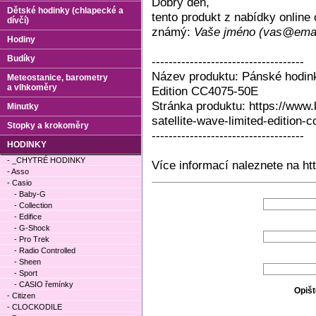
Dobrý den,
Dětské hodinky (chlapecké a
tento produkt z nabídky onlin
dívčí)
známý:
Vaše jméno (vas@emai
Hodiny
Budíky
------------------------------------
Název produktu: Pánské hodinky
Meteostanice, barometry
a vlhkoměry
Edition CC4075-50E
Stránka produktu: https://www.
Minutky
satellite-wave-limited-edition
Stopky a krokoměry
------------------------------------
HODINKY
- _CHYTRÉ HODINKY
Více informací naleznete na ht
- Asso
- Casio
- Baby-G
- Collection
- Edifice
- G-Shock
- Pro Trek
- Radio Controlled
- Sheen
- Sport
- CASIO řemínky
Opišt
- Citizen
- CLOCKODILE