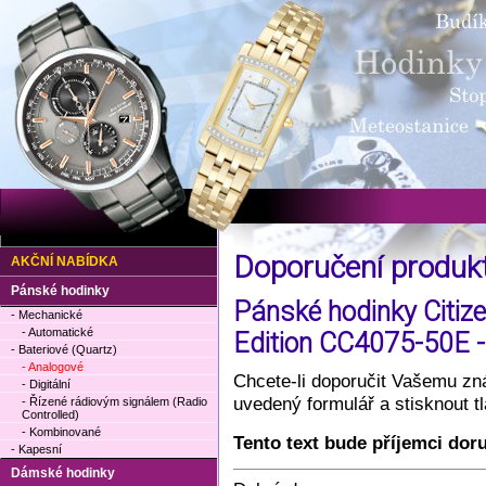
Doporučení produ
AKČNÍ NABÍDKA
Pánské hodinky
Pánské hodinky Citize
- Mechanické
- Automatické
Edition CC4075-50E -
- Bateriové (Quartz)
- Analogové
Chcete-li doporučit Vašemu zná
- Digitální
uvedený formulář a stisknout 
- Řízené rádiovým signálem (Radio
Controlled)
- Kombinované
Tento text bude příjemci dor
- Kapesní
Dámské hodinky