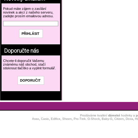
Pokud máte zájem o zasílání
novinek a akcí z našeho serveru,
zadejte prosím emailovou adresu.
Doporučte nás
Chcete-li doporučit Vašemu
známému náš obchod, stačí
stisknout tlačítko a vyplnit formulář.
Prodáváme kvalitní
dámské
hodinky
a
p
Asso
,
Casio
,
Edifice
,
Sheen
,
Pro-Trek,
G-Shock
,
Baby-G
,
Citizen
,
Doxa
,
H