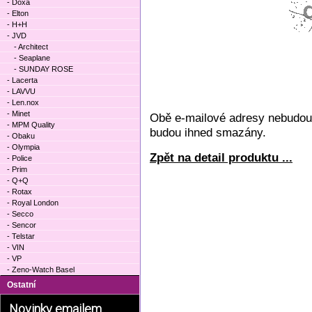
- Doxa
- Elton
- H+H
- JVD
- Architect
- Seaplane
- SUNDAY ROSE
- Lacerta
- LAVVU
- Len.nox
- Minet
Obě e-mailové adresy nebudou 
- MPM Quality
budou ihned smazány.
- Obaku
- Olympia
Zpět na detail produktu ...
- Police
- Prim
- Q+Q
- Rotax
- Royal London
- Secco
- Sencor
- Telstar
- VIN
- VP
- Zeno-Watch Basel
Ostatní
Novinky emailem