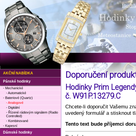
Doporučení produ
AKČNÍ NABÍDKA
Pánské hodinky
Hodinky Prim Legendy
- Mechanické
- Automatické
č. W91P.13279.C
- Bateriové (Quartz)
- Analogové
Chcete-li doporučit Vašemu zná
- Digitální
uvedený formulář a stisknout 
- Řízené rádiovým signálem (Radio
Controlled)
- Kombinované
Tento text bude příjemci dor
- Kapesní
Dámské hodinky