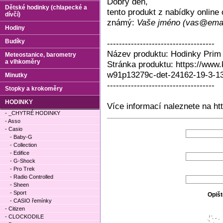
Dobrý den,
Dětské hodinky (chlapecké a
tento produkt z nabídky onlin
dívčí)
známý:
Vaše jméno (vas@emai
Hodiny
Budíky
------------------------------------
Název produktu: Hodinky Prim
Meteostanice, barometry
a vlhkoměry
Stránka produktu: https://www
w91p13279c-det-24162-19-3-13
Minutky
------------------------------------
Stopky a krokoměry
HODINKY
Více informací naleznete na ht
- _CHYTRÉ HODINKY
- Asso
- Casio
- Baby-G
- Collection
- Edifice
- G-Shock
- Pro Trek
- Radio Controlled
- Sheen
- Sport
Opišt
- CASIO řemínky
- Citizen
- CLOCKODILE