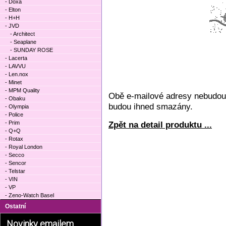
- Doxa
- Elton
- H+H
- JVD
- Architect
- Seaplane
- SUNDAY ROSE
- Lacerta
- LAVVU
- Len.nox
- Minet
- MPM Quality
Obě e-mailové adresy nebudou 
- Obaku
budou ihned smazány.
- Olympia
- Police
- Prim
Zpět na detail produktu ...
- Q+Q
- Rotax
- Royal London
- Secco
- Sencor
- Telstar
- VIN
- VP
- Zeno-Watch Basel
Ostatní
Novinky emailem