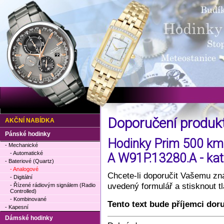
Doporučení produ
AKČNÍ NABÍDKA
Pánské hodinky
Hodinky Prim 500 km 
- Mechanické
- Automatické
A W91P.13280.A - kat
- Bateriové (Quartz)
- Analogové
Chcete-li doporučit Vašemu zná
- Digitální
uvedený formulář a stisknout 
- Řízené rádiovým signálem (Radio
Controlled)
- Kombinované
Tento text bude příjemci dor
- Kapesní
Dámské hodinky