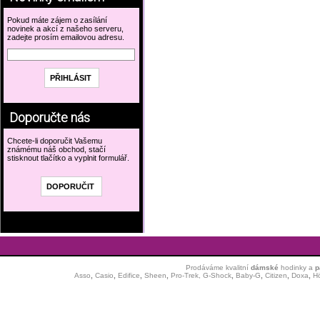
Pokud máte zájem o zasílání
novinek a akcí z našeho serveru,
zadejte prosím emailovou adresu.
Doporučte nás
Chcete-li doporučit Vašemu
známému náš obchod, stačí
stisknout tlačítko a vyplnit formulář.
Prodáváme kvalitní
dámské
hodinky
a
p
Asso
,
Casio
,
Edifice
,
Sheen
,
Pro-Trek,
G-Shock
,
Baby-G
,
Citizen
,
Doxa
,
H