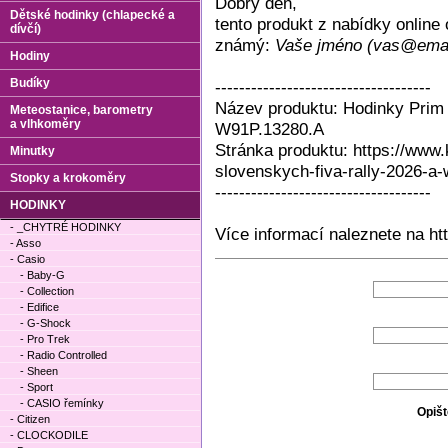
Dobrý den,
Dětské hodinky (chlapecké a
tento produkt z nabídky onlin
dívčí)
známý:
Vaše jméno (vas@emai
Hodiny
Budíky
------------------------------------
Název produktu: Hodinky Prim 
Meteostanice, barometry
a vlhkoměry
W91P.13280.A
Stránka produktu: https://www
Minutky
slovenskych-fiva-rally-2026-a
Stopky a krokoměry
------------------------------------
HODINKY
- _CHYTRÉ HODINKY
Více informací naleznete na ht
- Asso
- Casio
- Baby-G
- Collection
- Edifice
- G-Shock
- Pro Trek
- Radio Controlled
- Sheen
- Sport
- CASIO řemínky
Opišt
- Citizen
- CLOCKODILE