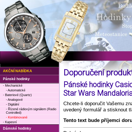
Doporučení produ
AKČNÍ NABÍDKA
Pánské hodinky
Pánské hodinky Cas
- Mechanické
- Automatické
Star Wars Mandalori
- Bateriové (Quartz)
- Analogové
Chcete-li doporučit Vašemu zná
- Digitální
uvedený formulář a stisknout 
- Řízené rádiovým signálem (Radio
Controlled)
- Kombinované
Tento text bude příjemci dor
- Kapesní
Dámské hodinky