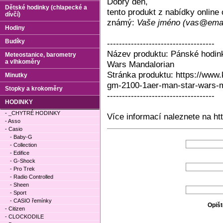
Dobrý den,
Dětské hodinky (chlapecké a
tento produkt z nabídky onlin
dívčí)
známý:
Vaše jméno (vas@emai
Hodiny
Budíky
------------------------------------
Název produktu: Pánské hodi
Meteostanice, barometry
a vlhkoměry
Wars Mandalorian
Stránka produktu: https://www
Minutky
gm-2100-1aer-man-star-wars-m
Stopky a krokoměry
------------------------------------
HODINKY
- _CHYTRÉ HODINKY
Více informací naleznete na ht
- Asso
- Casio
- Baby-G
- Collection
- Edifice
- G-Shock
- Pro Trek
- Radio Controlled
- Sheen
- Sport
- CASIO řemínky
Opišt
- Citizen
- CLOCKODILE