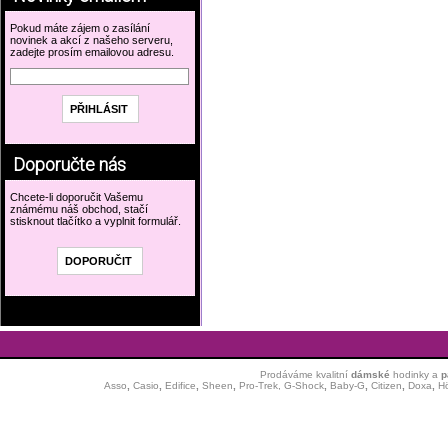
Pokud máte zájem o zasílání
novinek a akcí z našeho serveru,
zadejte prosím emailovou adresu.
Doporučte nás
Chcete-li doporučit Vašemu
známému náš obchod, stačí
stisknout tlačítko a vyplnit formulář.
Prodáváme kvalitní
dámské
hodinky
a
p
Asso
,
Casio
,
Edifice
,
Sheen
,
Pro-Trek,
G-Shock
,
Baby-G
,
Citizen
,
Doxa
,
H