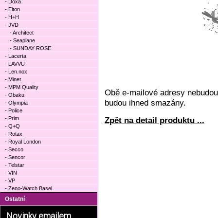
- Doxa
- Elton
- H+H
- JVD
- Architect
- Seaplane
- SUNDAY ROSE
- Lacerta
- LAVVU
- Len.nox
- Minet
- MPM Quality
Obě e-mailové adresy nebudou 
- Obaku
budou ihned smazány.
- Olympia
- Police
- Prim
Zpět na detail produktu ...
- Q+Q
- Rotax
- Royal London
- Secco
- Sencor
- Telstar
- VIN
- VP
- Zeno-Watch Basel
Ostatní
Novinky emailem