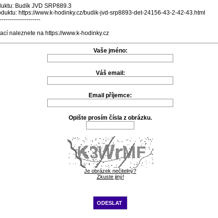
duktu: Budík JVD SRP889.3
oduktu: https://www.k-hodinky.cz/budik-jvd-srp8893-det-24156-43-2-42-43.html
---------------------
ací naleznete na https://www.k-hodinky.cz
Vaše jméno:
Váš email:
Email příjemce:
Opište prosím čísla z obrázku.
Je obrázek nečitelný?
Zkuste jiný!