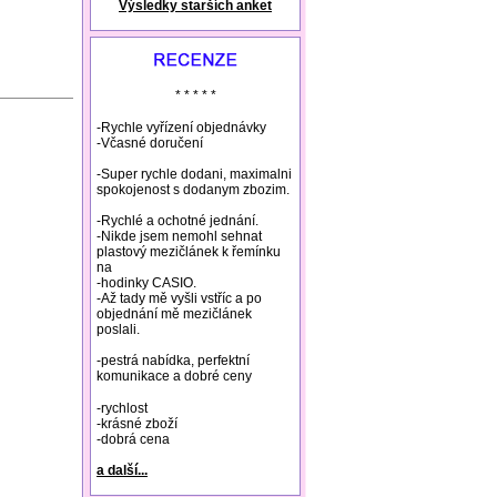
Výsledky starších anket
natural remedies rosacea
* * * * *
-Rychle vyřízení objednávky
-Včasné doručení
-Super rychle dodani, maximalni
spokojenost s dodanym zbozim.
-Rychlé a ochotné jednání.
-Nikde jsem nemohl sehnat
plastový mezičlánek k řemínku
na
-hodinky CASIO.
-Až tady mě vyšli vstříc a po
objednání mě mezičlánek
poslali.
-pestrá nabídka, perfektní
komunikace a dobré ceny
-rychlost
-krásné zboží
-dobrá cena
a další...