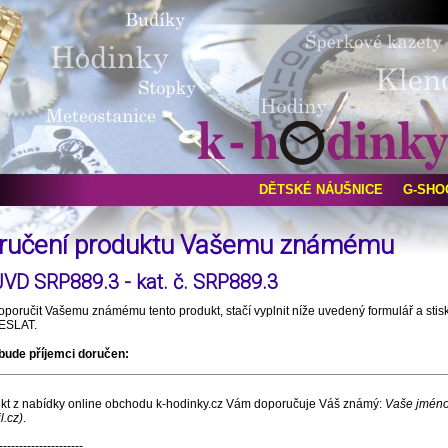
DĚTSKÉ NÁUŠNICE
G-SHO
ručení produktu Vašemu známému
JVD SRP889.3 - kat. č. SRP889.3
oporučit Vašemu známému tento produkt, stačí vyplnit níže uvedený formulář a stis
DESLAT.
 bude příjemci doručen:
ukt z nabídky online obchodu k-hodinky.cz Vám doporučuje Váš známý:
Vaše jmén
.cz)
.
---------------------