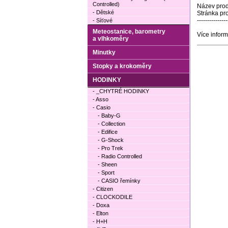
Controlled)
Název pro
- Dětské
Stránka pr
---------------
- Síťové
Meteostanice, barometry
Více inform
a vlhkoměry
Minutky
Stopky a krokoměry
HODINKY
- _CHYTRÉ HODINKY
- Asso
- Casio
- Baby-G
- Collection
- Edifice
- G-Shock
- Pro Trek
- Radio Controlled
- Sheen
- Sport
- CASIO řemínky
- Citizen
- CLOCKODILE
- Doxa
- Elton
- H+H