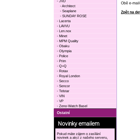
- JVD
Obě e-mail
- Architect
- Seaplane
Zpět na det
- SUNDAY ROSE
- Lacerta
- LAVVU
- Len.nox
- Minet
- MPM Quality
- Obaku
- Olympia
- Police
- Prim
- Q+Q
- Rotax
- Royal London
- Secco
- Sencor
- Telstar
- VIN
- VP
- Zeno-Watch Basel
Ostatní
Novinky emailem
Pokud máte zájem o zasílání
novinek a akcí z našeho serveru,