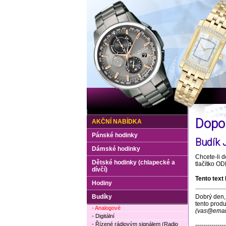
Dopo
AKČNÍ NABÍDKA
Pánské hodinky
Budík 
Dámské hodinky
Chcete-li d
Dětské hodinky (chlapecké a
tlačítko O
dívčí)
Tento text
Hodiny
Budíky
Dobrý den,
tento prod
- Analogové
(vas@email
- Digitální
- Řízené rádiovým signálem (Radio
---------------