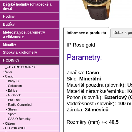
Dětské hodinky (chlapecké a
dívčí)
Hodiny
Budíky
Meteostanice, barometry
Dotaz k pr
Informace o produktu
a vlhkoměry
IP Rose gold
Minutky
Stopky a krokoměry
Parametry:
HODINKY
- _CHYTRÉ HODINKY
Značka:
Casio
- Asso
- Casio
Sklo:
Minerální
- Baby-G
Materiál pouzdra (slovník):
Uš
- Collection
Materiál náramku/řemínku:
K
- Edifice
- G-Shock
Pohon (slovník):
Bateriový (
- Pro Trek
Vodotěsnost (slovník):
100 m
- Radio Controlled
Záruka:
24 měsíců
- Sheen
- Sport
- CASIO řemínky
Rozměry (mm) +-:
40,5
- Citizen
- CLOCKODILE