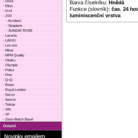
- Doxa
Barva číselníku:
Hnědá
- Elton
Funkce (slovník):
čas
,
24 hod
- H+H
luminiscenční vrstva
- JVD
- Architect
- Seaplane
- SUNDAY ROSE
- Lacerta
- LAVVU
- Len.nox
- Minet
- MPM Quality
- Obaku
- Olympia
- Police
- Prim
- Q+Q
- Rotax
- Royal London
- Secco
- Sencor
- Telstar
- VIN
- VP
- Zeno-Watch Basel
Ostatní
Novinky emailem