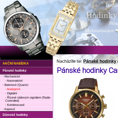
Pánské hodinky
Nacházíte se:
AKČNÍ NABÍDKA
Pánské hodinky C
Pánské hodinky
- Mechanické
- Automatické
- Bateriové (Quartz)
- Analogové
- Digitální
- Řízené rádiovým signálem (Radio
Controlled)
- Kombinované
- Kapesní
Dámské hodinky