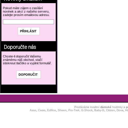
Pokud máte zájem o zasílání
novinek a akcí z našeho serveru,
zadejte prosím emailovou adresu.
Doporučte nás
Chcete-li doporučit Vašemu
známému náš obchod, stačí
stisknout tlačítko a vyplnit formulář.
Prodáváme kvalitní
dámské
hodinky
a
p
Asso
,
Casio
,
Edifice
,
Sheen
,
Pro-Trek,
G-Shock
,
Baby-G
,
Citizen
,
Doxa
,
H