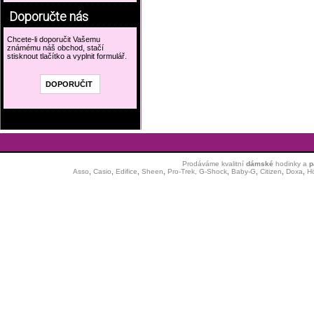
Doporučte nás
Chcete-li doporučit Vašemu
známému náš obchod, stačí
stisknout tlačítko a vyplnit formulář.
Prodáváme kvalitní
dámské
hodinky
a
p
Asso
,
Casio
,
Edifice
,
Sheen
,
Pro-Trek,
G-Shock
,
Baby-G
,
Citizen
,
Doxa
,
H