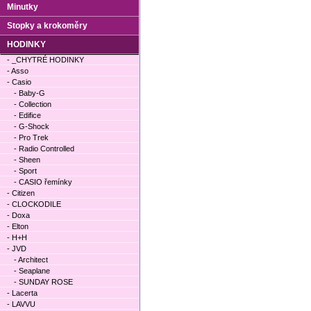
Minutky
Stopky a krokoměry
HODINKY
- _CHYTRÉ HODINKY
- Asso
- Casio
- Baby-G
- Collection
- Edifice
- G-Shock
- Pro Trek
- Radio Controlled
- Sheen
- Sport
- CASIO řemínky
- Citizen
- CLOCKODILE
- Doxa
- Elton
- H+H
- JVD
- Architect
- Seaplane
- SUNDAY ROSE
- Lacerta
- LAVVU