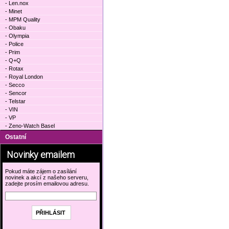
- Len.nox
- Minet
- MPM Quality
- Obaku
- Olympia
- Police
- Prim
- Q+Q
- Rotax
- Royal London
- Secco
- Sencor
- Telstar
- VIN
- VP
- Zeno-Watch Basel
Ostatní
Novinky emailem
Pokud máte zájem o zasílání
novinek a akcí z našeho serveru,
zadejte prosím emailovou adresu.