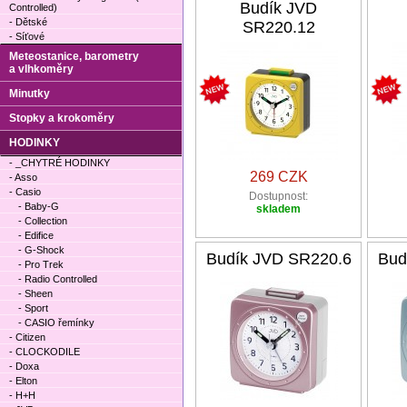
Budík JVD
Controlled)
- Dětské
SR220.12
- Síťové
Meteostanice, barometry
a vlhkoměry
Minutky
Stopky a krokoměry
HODINKY
- _CHYTRÉ HODINKY
269 CZK
- Asso
- Casio
Dostupnost:
- Baby-G
skladem
- Collection
- Edifice
- G-Shock
Budík JVD SR220.6
Bud
- Pro Trek
- Radio Controlled
- Sheen
- Sport
- CASIO řemínky
- Citizen
- CLOCKODILE
- Doxa
- Elton
- H+H