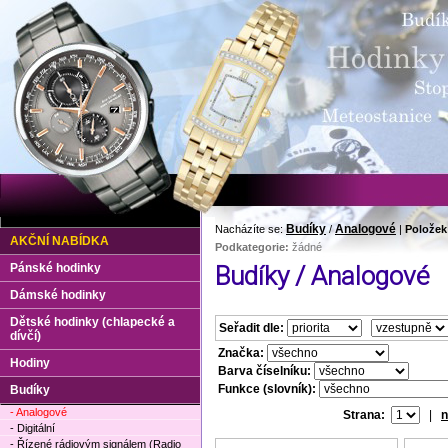
Budíky
Analogové
Nacházíte se:
/
|
Položek
AKČNÍ NABÍDKA
Podkategorie:
žádné
Pánské hodinky
Budíky / Analogové
Dámské hodinky
Dětské hodinky (chlapecké a
Seřadit dle:
dívčí)
Značka:
Hodiny
Barva číselníku:
Funkce (slovník):
Budíky
- Analogové
Strana:
|
n
- Digitální
- Řízené rádiovým signálem (Radio