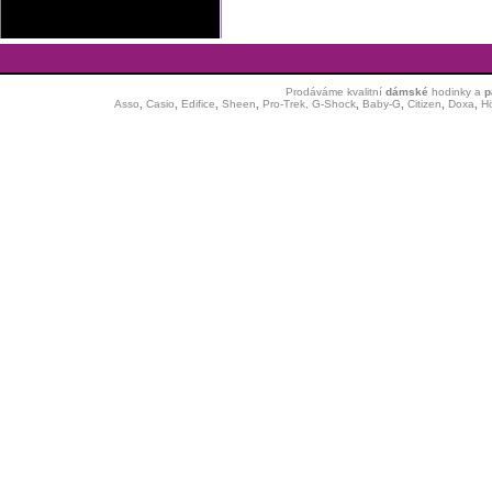
Prodáváme kvalitní
dámské
hodinky
a
p
Asso
,
Casio
,
Edifice
,
Sheen
,
Pro-Trek,
G-Shock
,
Baby-G
,
Citizen
,
Doxa
,
H