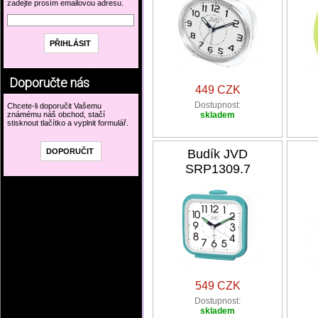
zadejte prosím emailovou adresu.
Doporučte nás
449 CZK
Dostupnost:
Chcete-li doporučit Vašemu
známému náš obchod, stačí
skladem
stisknout tlačítko a vyplnit formulář.
Budík JVD
SRP1309.7
549 CZK
Dostupnost:
skladem