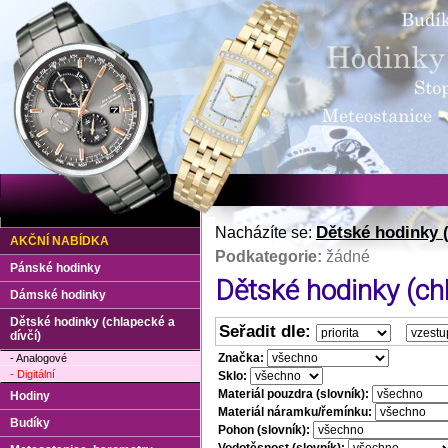
Dětské hodinky (
Nacházíte se:
AKČNÍ NABÍDKA
Podkategorie:
žádné
Pánské hodinky
Dětské hodinky (chla
Dámské hodinky
Dětské hodinky (chlapecké a
Seřadit dle:
dívčí)
Značka:
- Analogové
- Digitální
Sklo:
Materiál pouzdra (slovník):
Hodiny
Materiál náramku/řemínku:
Budíky
Pohon (slovník):