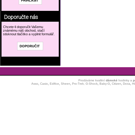
Doporučte nás
Chcete-li doporučit Vašemu
známému náš obchod, stačí
stisknout tlačítko a vyplnit formulář.
Prodáváme kvalitní
dámské
hodinky
a
p
Asso
,
Casio
,
Edifice
,
Sheen
,
Pro-Trek,
G-Shock
,
Baby-G
,
Citizen
,
Doxa
,
H