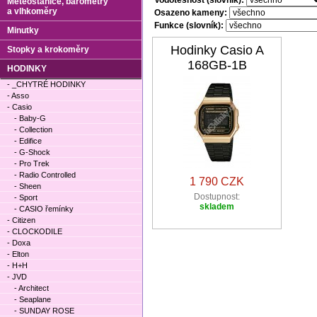
Vodotěsnost (slovník):
Meteostanice, barometry
a vlhkoměry
Osazeno kameny:
Funkce (slovník):
Minutky
Hodinky Casio A
Stopky a krokoměry
168GB-1B
HODINKY
- _CHYTRÉ HODINKY
- Asso
- Casio
- Baby-G
- Collection
- Edifice
- G-Shock
- Pro Trek
- Radio Controlled
1 790 CZK
- Sheen
Dostupnost:
- Sport
skladem
- CASIO řemínky
- Citizen
- CLOCKODILE
- Doxa
- Elton
- H+H
- JVD
- Architect
- Seaplane
- SUNDAY ROSE