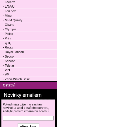
- Lacerta
- LAVVU
- Len.nox
- Minet
- MPM Quality
- Obaku
- Olympia
- Police
- Prim
- Q+Q
- Rotax
- Royal London
- Secco
- Sencor
- Telstar
- VIN
- VP
- Zeno-Watch Basel
Ostatní
Novinky emailem
Pokud máte zájem o zasílání
novinek a akcí z našeho serveru,
zadejte prosím emailovou adresu.