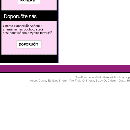
Doporučte nás
Chcete-li doporučit Vašemu
známému náš obchod, stačí
stisknout tlačítko a vyplnit formulář.
Prodáváme kvalitní
dámské
hodinky
a
p
Asso
,
Casio
,
Edifice
,
Sheen
,
Pro-Trek,
G-Shock
,
Baby-G
,
Citizen
,
Doxa
,
H