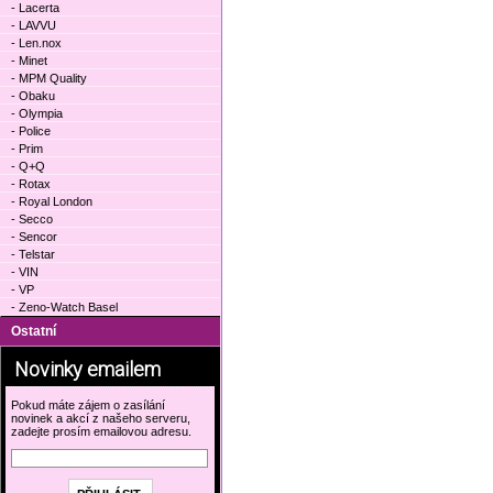
- Lacerta
- LAVVU
- Len.nox
- Minet
- MPM Quality
- Obaku
- Olympia
- Police
- Prim
- Q+Q
- Rotax
- Royal London
- Secco
- Sencor
- Telstar
- VIN
- VP
- Zeno-Watch Basel
Ostatní
Novinky emailem
Pokud máte zájem o zasílání
novinek a akcí z našeho serveru,
zadejte prosím emailovou adresu.