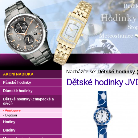
Dětské hodinky (
Nacházíte se:
AKČNÍ NABÍDKA
Dětské hodinky JV
Pánské hodinky
Dámské hodinky
Dětské hodinky (chlapecké a
dívčí)
- Analogové
- Digitální
Hodiny
Budíky