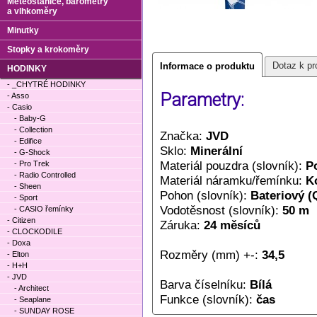
Meteostanice, barometry
a vlhkoměry
Minutky
Stopky a krokoměry
Dotaz k pr
Informace o produktu
HODINKY
- _CHYTRÉ HODINKY
Parametry:
- Asso
- Casio
- Baby-G
- Collection
Značka:
JVD
- Edifice
Sklo:
Minerální
- G-Shock
Materiál pouzdra (slovník):
P
- Pro Trek
- Radio Controlled
Materiál náramku/řemínku:
K
- Sheen
Pohon (slovník):
Bateriový (
- Sport
Vodotěsnost (slovník):
50 m
- CASIO řemínky
- Citizen
Záruka:
24 měsíců
- CLOCKODILE
- Doxa
Rozměry (mm) +-:
34,5
- Elton
- H+H
- JVD
Barva číselníku:
Bílá
- Architect
Funkce (slovník):
čas
- Seaplane
- SUNDAY ROSE