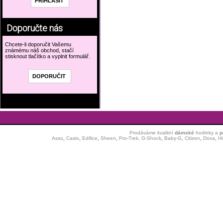
Doporučte nás
Chcete-li doporučit Vašemu
známému náš obchod, stačí
stisknout tlačítko a vyplnit formulář.
Prodáváme kvalitní
dámské
hodinky
a
p
Asso
,
Casio
,
Edifice
,
Sheen
,
Pro-Trek,
G-Shock
,
Baby-G
,
Citizen
,
Doxa
,
H