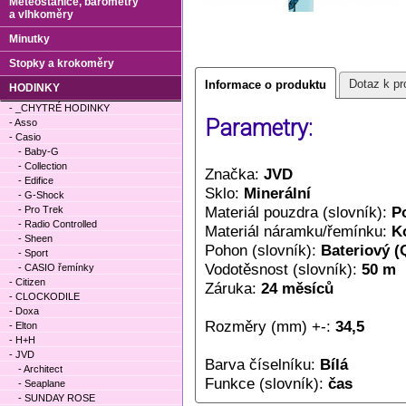
Meteostanice, barometry
a vlhkoměry
Minutky
Stopky a krokoměry
Dotaz k pr
Informace o produktu
HODINKY
- _CHYTRÉ HODINKY
Parametry:
- Asso
- Casio
- Baby-G
- Collection
Značka:
JVD
- Edifice
Sklo:
Minerální
- G-Shock
Materiál pouzdra (slovník):
P
- Pro Trek
- Radio Controlled
Materiál náramku/řemínku:
K
- Sheen
Pohon (slovník):
Bateriový (
- Sport
Vodotěsnost (slovník):
50 m
- CASIO řemínky
- Citizen
Záruka:
24 měsíců
- CLOCKODILE
- Doxa
Rozměry (mm) +-:
34,5
- Elton
- H+H
- JVD
Barva číselníku:
Bílá
- Architect
Funkce (slovník):
čas
- Seaplane
- SUNDAY ROSE