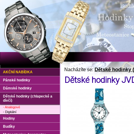
Dětské hodinky (
Nacházíte se:
AKČNÍ NABÍDKA
Dětské hodinky JV
Pánské hodinky
Dámské hodinky
Dětské hodinky (chlapecké a
dívčí)
- Analogové
- Digitální
Hodiny
Budíky