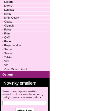
- Lacerta
- LAVVU
- Len.nox
- Minet
- MPM Quality
- Obaku
- Olympia
- Police
- Prim
- Q+Q
- Rotax
- Royal London
- Secco
- Sencor
- Telstar
- VIN
- VP
- Zeno-Watch Basel
Ostatní
Novinky emailem
Pokud máte zájem o zasílání
novinek a akcí z našeho serveru,
zadejte prosím emailovou adresu.