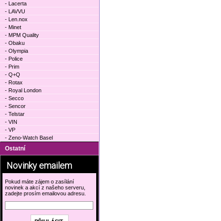
- Lacerta
- LAVVU
- Len.nox
- Minet
- MPM Quality
- Obaku
- Olympia
- Police
- Prim
- Q+Q
- Rotax
- Royal London
- Secco
- Sencor
- Telstar
- VIN
- VP
- Zeno-Watch Basel
Ostatní
Novinky emailem
Pokud máte zájem o zasílání
novinek a akcí z našeho serveru,
zadejte prosím emailovou adresu.