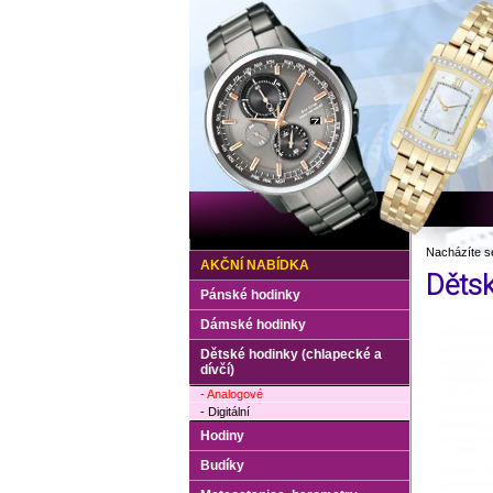
Nacházíte s
AKČNÍ NABÍDKA
Děts
Pánské hodinky
Dámské hodinky
Dětské hodinky (chlapecké a
dívčí)
- Analogové
- Digitální
Hodiny
Budíky