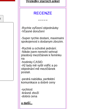
Výsledky starších anket
natural remedies rosacea
u
* * * * *
-Rychle vyřízení objednávky
-Včasné doručení
-Super rychle dodani, maximalni
spokojenost s dodanym zbozim.
-Rychlé a ochotné jednání.
-Nikde jsem nemohl sehnat
plastový mezičlánek k řemínku
na
-hodinky CASIO.
-Až tady mě vyšli vstříc a po
objednání mě mezičlánek
poslali.
-pestrá nabídka, perfektní
komunikace a dobré ceny
-rychlost
-krásné zboží
-dobrá cena
a další...