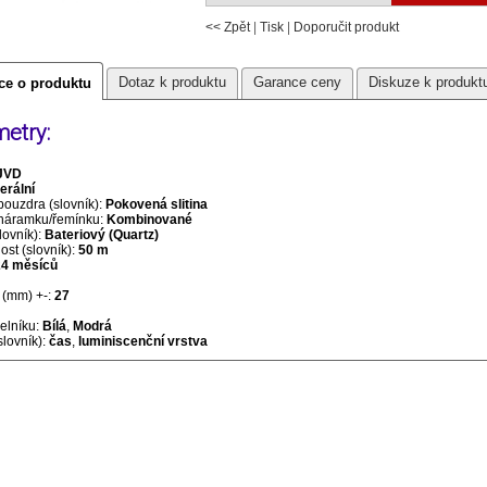
<< Zpět
|
Tisk
|
Doporučit produkt
Dotaz k produktu
Garance ceny
Diskuze k produkt
ce o produktu
etry:
JVD
erální
pouzdra (slovník):
Pokovená slitina
 náramku/řemínku:
Kombinované
lovník):
Bateriový (Quartz)
st (slovník):
50 m
24 měsíců
(mm) +-:
27
selníku:
Bílá
,
Modrá
slovník):
čas
,
luminiscenční vrstva