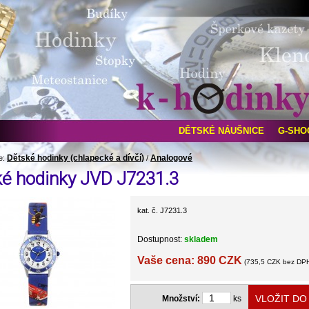
DĚTSKÉ NÁUŠNICE
G-SHO
Dětské hodinky (chlapecké a dívčí)
Analogové
e:
/
ké hodinky JVD J7231.3
kat. č. J7231.3
Dostupnost:
skladem
Vaše cena: 890 CZK
(735,5 CZK bez DP
Množství:
ks