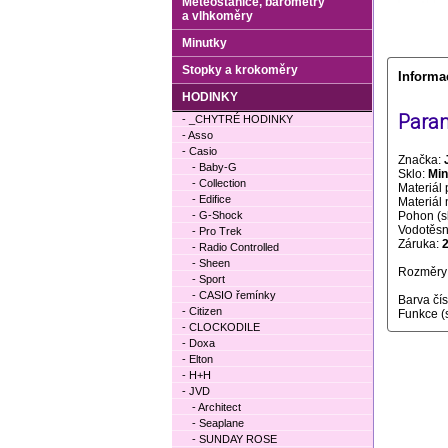
Meteostanice, barometry
a vlhkoměry
Minutky
Stopky a krokoměry
Informa
HODINKY
Param
- _CHYTRÉ HODINKY
- Asso
- Casio
Značka:
- Baby-G
Sklo:
Min
- Collection
Materiál 
- Edifice
Materiál
- G-Shock
Pohon (s
Vodotěsno
- Pro Trek
Záruka:
- Radio Controlled
- Sheen
Rozměry 
- Sport
- CASIO řemínky
Barva čí
- Citizen
Funkce (
- CLOCKODILE
- Doxa
- Elton
- H+H
- JVD
- Architect
- Seaplane
- SUNDAY ROSE