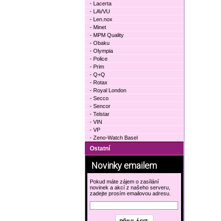
- Lacerta
- LAVVU
- Len.nox
- Minet
- MPM Quality
- Obaku
- Olympia
- Police
- Prim
- Q+Q
- Rotax
- Royal London
- Secco
- Sencor
- Telstar
- VIN
- VP
- Zeno-Watch Basel
Ostatní
Novinky emailem
Pokud máte zájem o zasílání
novinek a akcí z našeho serveru,
zadejte prosím emailovou adresu.