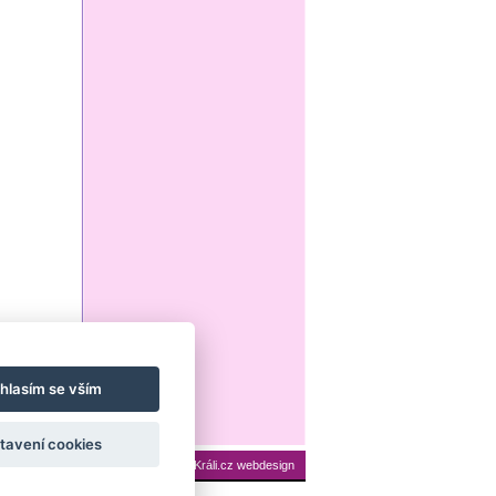
hlasím se vším
tavení cookies
ení cookies
Mapa stránek
|
Králi.cz webdesign