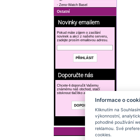
- Zeno-Watch Basel
Ostatní
Novinky emailem
Pokud máte zájem o zasílání
novinek a akcí z našeho serveru,
zadejte prosím emailovou adresu.
Doporučte nás
Chcete-li doporučit Vašemu
známému náš obchod, stačí
stisknout tlačítko a vyplnit formulář.
Informace o cook
Kliknutím na Souhlasí
výkonnostní, analytic
pohodlné používání we
reklamou. Své prefere
cookies.