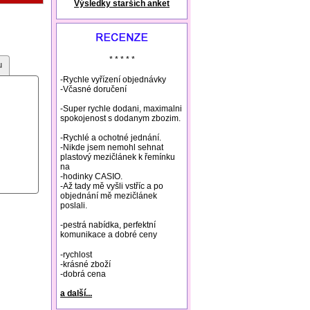
Výsledky starších anket
natural remedies rosacea
* * * * *
u
-Rychle vyřízení objednávky
-Včasné doručení
-Super rychle dodani, maximalni
spokojenost s dodanym zbozim.
-Rychlé a ochotné jednání.
-Nikde jsem nemohl sehnat
plastový mezičlánek k řemínku
na
-hodinky CASIO.
-Až tady mě vyšli vstříc a po
objednání mě mezičlánek
poslali.
-pestrá nabídka, perfektní
komunikace a dobré ceny
-rychlost
-krásné zboží
-dobrá cena
a další...