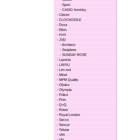
- Sport
- CASIO řemínky
- Citizen
- CLOCKODILE
- Doxa
- Elton
- H+H
- JVD
- Architect
- Seaplane
- SUNDAY ROSE
- Lacerta
- LAVVU
- Len.nox
- Minet
- MPM Quality
- Obaku
- Olympia
- Police
- Prim
- Q+Q
- Rotax
- Royal London
- Secco
- Sencor
- Telstar
- VIN
- VP