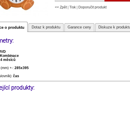
<< Zpět
|
Tisk
|
Doporučit produkt
Dotaz k produktu
Garance ceny
Diskuze k produkt
ce o produktu
etry:
JVD
Kombinace
24 měsíců
(mm) +-:
285x395
slovník):
čas
jící produkty: