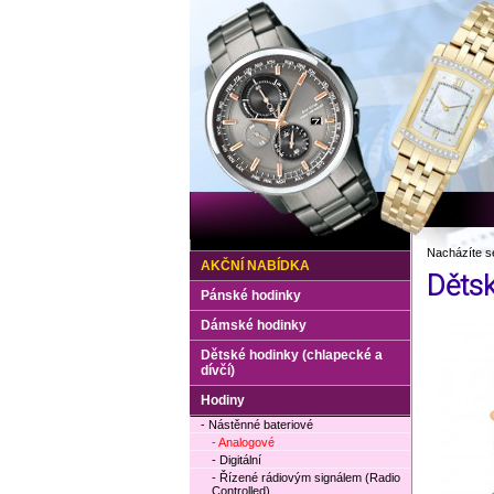
Nacházíte s
AKČNÍ NABÍDKA
Děts
Pánské hodinky
Dámské hodinky
Dětské hodinky (chlapecké a
dívčí)
Hodiny
- Nástěnné bateriové
- Analogové
- Digitální
- Řízené rádiovým signálem (Radio
Controlled)