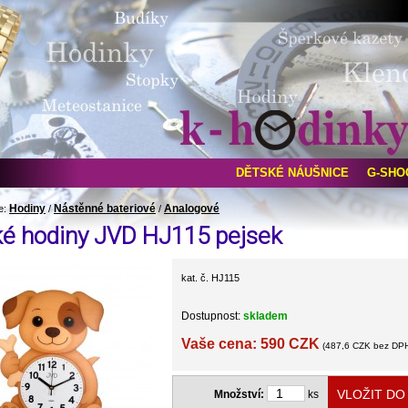
DĚTSKÉ NÁUŠNICE
G-SHO
Hodiny
Nástěnné bateriové
Analogové
e:
/
/
ké hodiny JVD HJ115 pejsek
kat. č. HJ115
Dostupnost:
skladem
Vaše cena: 590 CZK
(487,6 CZK bez DP
Množství:
ks