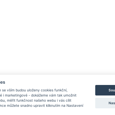
ies
Sou
m se vším budou uloženy cookies funkční,
ké i marketingové - dokážeme vám tak umožnit
bu, měřit funkčnost našeho webu i vás cílit
Nas
nce můžete snadno upravit kliknutím na Nastavení
Ochrana osobních údajů
Cookies
Nastav