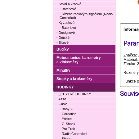
- Stolní a krbové
- Bateriové
- Řízené rádiovým signálem (Radio
Controlled)
- Kyvadlové
- Bateriové
Informa
- Designové
- Dětské
Param
- Síťové
Budíky
Značka:
Meteostanice, barometry
Materiál:
a vlhkoměry
Záruka:
Minutky
Rozměry 
Stopky a krokoměry
Funkce (
HODINKY
Souvise
- _CHYTRÉ HODINKY
- Asso
- Casio
- Baby-G
- Collection
- Edifice
- G-Shock
- Pro Trek
- Radio Controlled
- Sheen