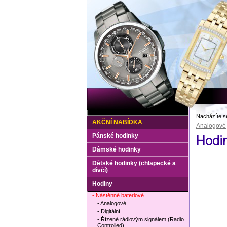
Nacházíte s
AKČNÍ NABÍDKA
Analogové
Pánské hodinky
Hodin
Dámské hodinky
Dětské hodinky (chlapecké a
dívčí)
Hodiny
- Nástěnné bateriové
- Analogové
- Digitální
- Řízené rádiovým signálem (Radio
Controlled)