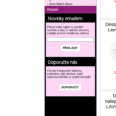
- Zeno-Watch Basel
Ostatní
Novinky emailem
Desi
Pokud máte zájem o zasílání
Lav
novinek a akcí z našeho serveru,
zadejte prosím emailovou adresu.
Doporučte nás
Chcete-li doporučit Vašemu
známému náš obchod, stačí
stisknout tlačítko a vyplnit formulář.
D
nale
LAV