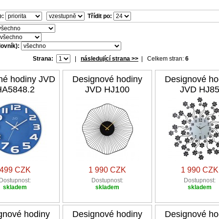
e:
Třídit po:
ovník):
Strana:
|
následující strana >>
| Celkem stran:
6
né hodiny JVD
Designové hodiny
Designové ho
HA5848.2
JVD HJ100
JVD HJ8
499 CZK
1 990 CZK
1 990 CZK
Dostupnost:
Dostupnost:
Dostupnost:
skladem
skladem
skladem
gnové hodiny
Designové hodiny
Designové ho