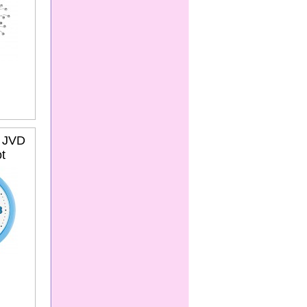
y JVD
t