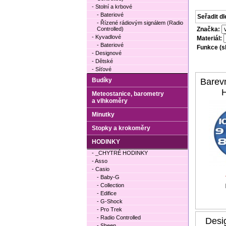
- Stolní a krbové
- Bateriové
Seřadit dl
- Řízené rádiovým signálem (Radio
Controlled)
Značka:
- Kyvadlové
Materiál:
- Bateriové
Funkce (sl
- Designové
- Dětské
- Síťové
Budíky
Barev
Meteostanice, barometry
a vlhkoměry
Minutky
Stopky a krokoměry
HODINKY
- _CHYTRÉ HODINKY
- Asso
- Casio
- Baby-G
- Collection
- Edifice
- G-Shock
- Pro Trek
- Radio Controlled
Desi
- Sheen