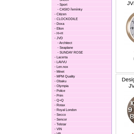
JV
- Sport
- CASIO řemínky
- Citizen
- CLOCKODILE
- Doxa
- Elton
- H+H
- JVD
- Architect
- Seaplane
- SUNDAY ROSE
- Lacerta
- LAVVU
- Len.nox
- Minet
- MPM Quality
Desi
- Obaku
J
- Olympia
- Police
- Prim
- Q+Q
- Rotax
- Royal London
- Secco
- Sencor
- Telstar
- VIN
- VP