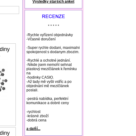
Výsledky starších anket
natural remedies rosacea
* * * * *
-Rychle vyřízení objednávky
-Včasné doručení
-Super rychle dodani, maximalni
diny
spokojenost s dodanym zbozim.
5
-Rychlé a ochotné jednání.
-Nikde jsem nemohl sehnat
plastový mezičlánek k řemínku
na
-hodinky CASIO.
-Až tady mě vyšli vstříc a po
objednání mě mezičlánek
poslali.
-pestrá nabídka, perfektní
komunikace a dobré ceny
-rychlost
-krásné zboží
-dobrá cena
a další...
diny