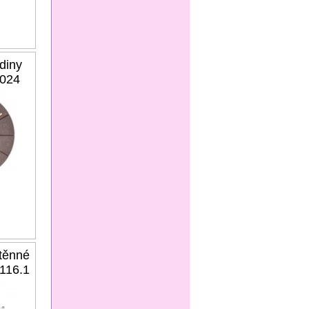
diny
024
těnné
116.1