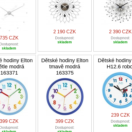
2 190 CZK
2 390 CZK
735 CZK
Dostupnost:
Dostupnost:
skladem
skladem
Dostupnost:
skladem
é hodiny Elton
Dětské hodiny Elton
Dětské hodin
ětle modrá
tmavě modrá
H12.6 robo
163371
163375
239 CZK
399 CZK
399 CZK
Dostupnost:
skladem
Dostupnost:
Dostupnost:
skladem
skladem