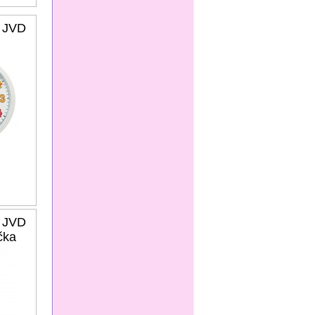
y JVD
y JVD
čka