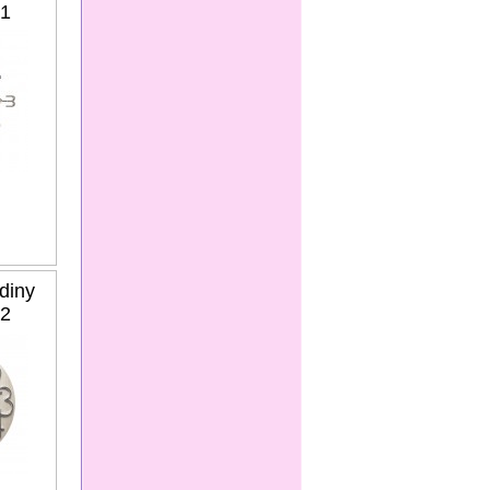
1
diny
2