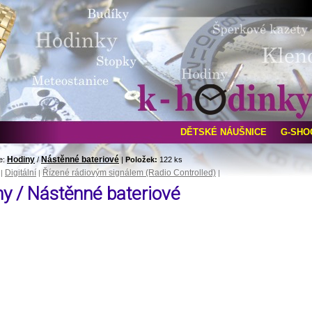
DĚTSKÉ NÁUŠNICE
G-SHO
Hodiny
Nástěnné bateriové
e:
/
|
Položek:
122 ks
Digitální
Řízené rádiovým signálem (Radio Controlled)
|
|
|
y / Nástěnné bateriové