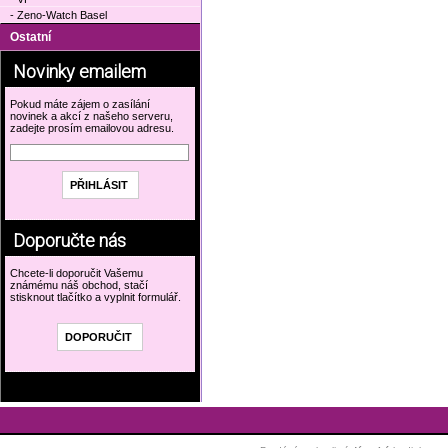
- Zeno-Watch Basel
Ostatní
Novinky emailem
Pokud máte zájem o zasílání
novinek a akcí z našeho serveru,
zadejte prosím emailovou adresu.
Doporučte nás
Chcete-li doporučit Vašemu
známému náš obchod, stačí
stisknout tlačítko a vyplnit formulář.