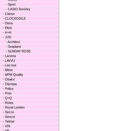
- Sport
- CASIO řemínky
- Citizen
- CLOCKODILE
- Doxa
- Elton
- H+H
- JVD
- Architect
- Seaplane
- SUNDAY ROSE
- Lacerta
- LAVVU
- Len.nox
- Minet
- MPM Quality
- Obaku
- Olympia
- Police
- Prim
- Q+Q
- Rotax
- Royal London
- Secco
- Sencor
- Telstar
- VIN
- VP