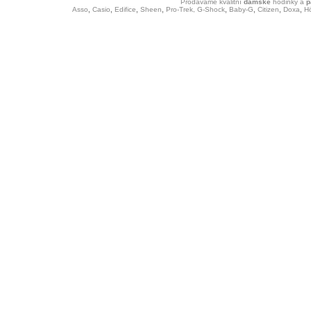
Prodáváme kvalitní
dámské
hodinky
a
p
Asso
,
Casio
,
Edifice
,
Sheen
,
Pro-Trek,
G-Shock
,
Baby-G
,
Citizen
,
Doxa
,
H