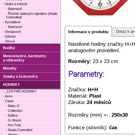
- Stolní a krbové
- Bateriové
- Řízené rádiovým signálem (Radio
Controlled)
- Kyvadlové
- Bateriové
Dotaz k pr
Informace o produktu
- Designové
- Dětské
- Síťové
Nástěnné hodiny značky H+H č
Budíky
analogovém provedení.
Meteostanice, barometry
a vlhkoměry
Rozměry:
23 x 23 cm
Minutky
Parametry:
Stopky a krokoměry
HODINKY
Značka:
H+H
- _CHYTRÉ HODINKY
Materiál:
Plast
- Asso
- Casio
Záruka:
24 měsíců
- Baby-G
- Collection
Rozměry (mm) +-:
250x30
- Edifice
- G-Shock
- Pro Trek
Funkce (slovník):
čas
- Radio Controlled
- Sheen