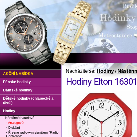
Hodiny
Nástěnn
Nacházíte se:
/
AKČNÍ NABÍDKA
Hodiny Elton 1630
Pánské hodinky
Dámské hodinky
Dětské hodinky (chlapecké a
dívčí)
Hodiny
- Nástěnné bateriové
- Analogové
- Digitální
- Řízené rádiovým signálem (Radio
Controlled)