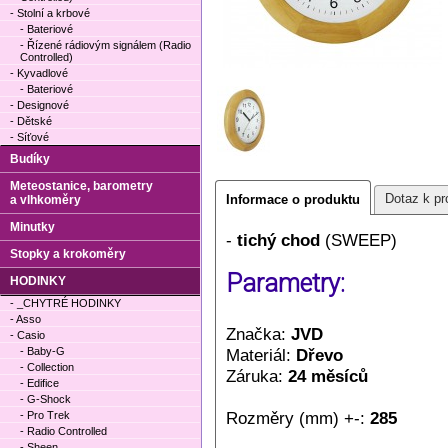
- Stolní a krbové
- Bateriové
- Řízené rádiovým signálem (Radio
Controlled)
- Kyvadlové
- Bateriové
- Designové
- Dětské
- Síťové
Budíky
Meteostanice, barometry
Dotaz k pr
Informace o produktu
a vlhkoměry
Minutky
-
tichý chod
(SWEEP)
Stopky a krokoměry
Parametry:
HODINKY
- _CHYTRÉ HODINKY
- Asso
Značka:
JVD
- Casio
- Baby-G
Materiál:
Dřevo
- Collection
Záruka:
24 měsíců
- Edifice
- G-Shock
Rozměry (mm) +-:
285
- Pro Trek
- Radio Controlled
- Sheen