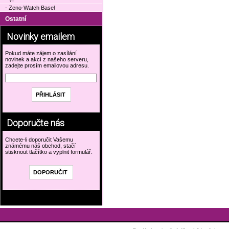
- Zeno-Watch Basel
Ostatní
Novinky emailem
Pokud máte zájem o zasílání
novinek a akcí z našeho serveru,
zadejte prosím emailovou adresu.
Doporučte nás
Chcete-li doporučit Vašemu
známému náš obchod, stačí
stisknout tlačítko a vyplnit formulář.