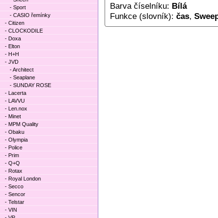
Barva číselníku:
Bílá
- Sport
Funkce (slovník):
čas
,
Sweep
- CASIO řemínky
- Citizen
- CLOCKODILE
- Doxa
- Elton
- H+H
- JVD
- Architect
- Seaplane
- SUNDAY ROSE
- Lacerta
- LAVVU
- Len.nox
- Minet
- MPM Quality
- Obaku
- Olympia
- Police
- Prim
- Q+Q
- Rotax
- Royal London
- Secco
- Sencor
- Telstar
- VIN
- VP