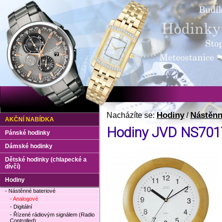
Hodiny
Nástěnn
Nacházíte se:
/
AKČNÍ NABÍDKA
Hodiny JVD NS701
Pánské hodinky
Dámské hodinky
Dětské hodinky (chlapecké a
dívčí)
Hodiny
- Nástěnné bateriové
- Analogové
- Digitální
- Řízené rádiovým signálem (Radio
Controlled)