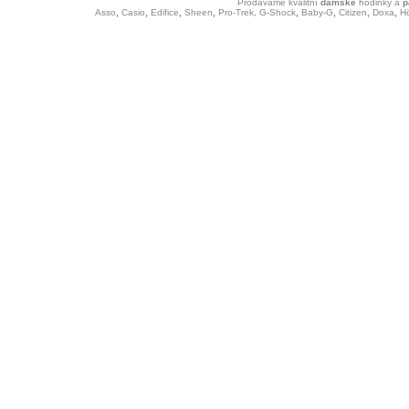
Prodáváme kvalitní
dámské
hodinky
a
p
Asso
,
Casio
,
Edifice
,
Sheen
,
Pro-Trek,
G-Shock
,
Baby-G
,
Citizen
,
Doxa
,
H