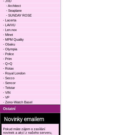
- JVD
- Architect
- Seaplane
- SUNDAY ROSE
- Lacerta
- LAVVU
- Len.nox
- Minet
- MPM Quality
- Obaku
- Olympia
- Police
- Prim
- Q+Q
- Rotax
- Royal London
- Secco
- Sencor
- Telstar
- VIN
- VP
- Zeno-Watch Basel
Ostatní
Novinky emailem
Pokud máte zájem o zasílání
novinek a akcí z našeho serveru,