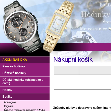
Nákupní košík
AKČNÍ NABÍDKA
Pánské hodinky
Dámské hodinky
Dětské hodinky (chlapecké a
dívčí)
Hodiny
Budíky
- Analogové
- Digitální
Způsoby platby a dopravy v našem inte
- Řízené rádiovým signálem (Radio