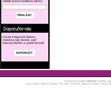
zadejte prosím emailovou adresu.
Doporučte nás
Chcete-li doporučit Vašemu
známému náš obchod, stačí
stisknout tlačítko a vyplnit formulář.
Prodáváme kvalitní
dámské
hodinky
a
p
Asso
,
Casio
,
Edifice
,
Sheen
,
Pro-Trek,
G-Shock
,
Baby-G
,
Citizen
,
Doxa
,
H