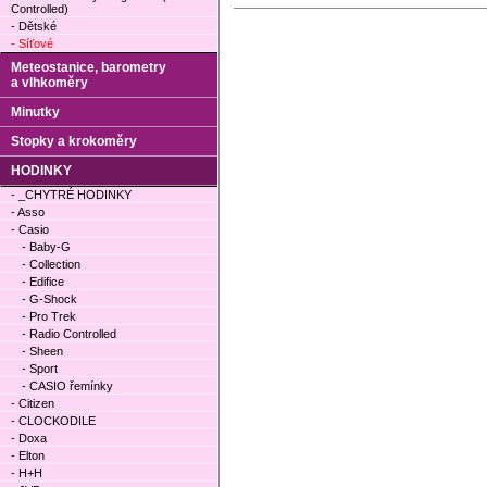
Controlled)
- Dětské
- Síťové
Meteostanice, barometry
a vlhkoměry
Minutky
Stopky a krokoměry
HODINKY
- _CHYTRÉ HODINKY
- Asso
- Casio
- Baby-G
- Collection
- Edifice
- G-Shock
- Pro Trek
- Radio Controlled
- Sheen
- Sport
- CASIO řemínky
- Citizen
- CLOCKODILE
- Doxa
- Elton
- H+H