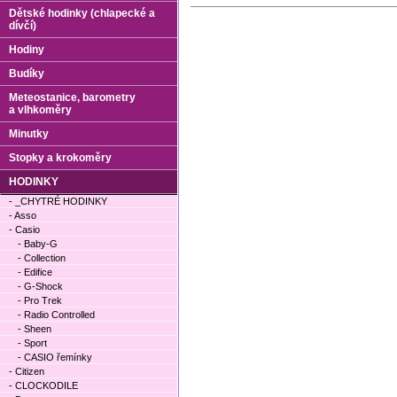
Dětské hodinky (chlapecké a
dívčí)
Hodiny
Budíky
Meteostanice, barometry
a vlhkoměry
Minutky
Stopky a krokoměry
HODINKY
- _CHYTRÉ HODINKY
- Asso
- Casio
- Baby-G
- Collection
- Edifice
- G-Shock
- Pro Trek
- Radio Controlled
- Sheen
- Sport
- CASIO řemínky
- Citizen
- CLOCKODILE