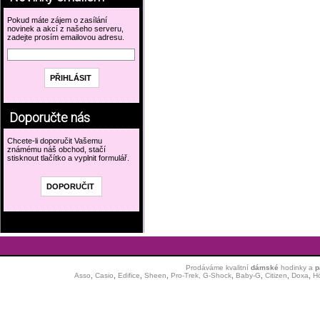
Pokud máte zájem o zasílání
novinek a akcí z našeho serveru,
zadejte prosím emailovou adresu.
Doporučte nás
Chcete-li doporučit Vašemu
známému náš obchod, stačí
stisknout tlačítko a vyplnit formulář.
Prodáváme kvalitní
dámské
hodinky
a
p
Asso
,
Casio
,
Edifice
,
Sheen
,
Pro-Trek,
G-Shock
,
Baby-G
,
Citizen
,
Doxa
,
H