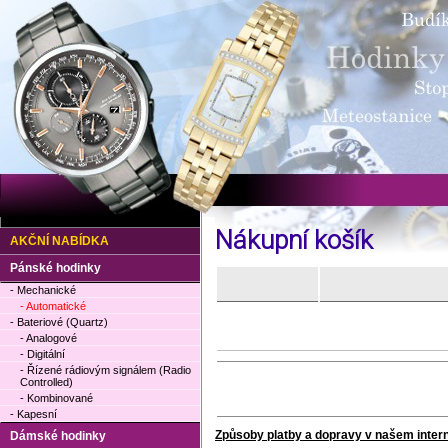
Nákupní košík
AKČNÍ NABÍDKA
Pánské hodinky
- Mechanické
- Automatické
- Bateriové (Quartz)
- Analogové
- Digitální
- Řízené rádiovým signálem (Radio
Controlled)
- Kombinované
- Kapesní
Způsoby platby a dopravy v našem inte
Dámské hodinky