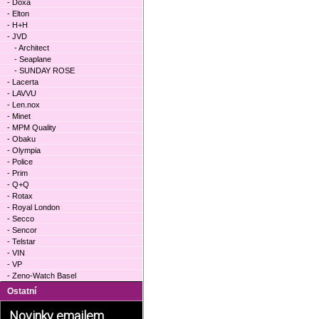
- Doxa
- Elton
- H+H
- JVD
- Architect
- Seaplane
- SUNDAY ROSE
- Lacerta
- LAVVU
- Len.nox
- Minet
- MPM Quality
- Obaku
- Olympia
- Police
- Prim
- Q+Q
- Rotax
- Royal London
- Secco
- Sencor
- Telstar
- VIN
- VP
- Zeno-Watch Basel
Ostatní
Novinky emailem