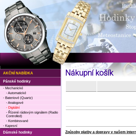
Nákupní košík
AKČNÍ NABÍDKA
Pánské hodinky
- Mechanické
- Automatické
- Bateriové (Quartz)
- Analogové
- Digitální
- Řízené rádiovým signálem (Radio
Controlled)
- Kombinované
- Kapesní
Způsoby platby a dopravy v našem inte
Dámské hodinky