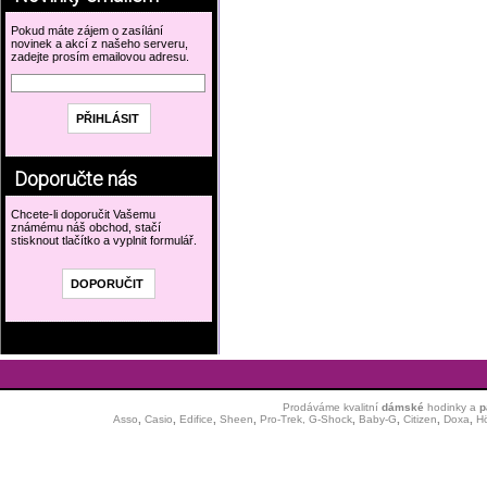
Pokud máte zájem o zasílání
novinek a akcí z našeho serveru,
zadejte prosím emailovou adresu.
Doporučte nás
Chcete-li doporučit Vašemu
známému náš obchod, stačí
stisknout tlačítko a vyplnit formulář.
Prodáváme kvalitní
dámské
hodinky
a
p
Asso
,
Casio
,
Edifice
,
Sheen
,
Pro-Trek,
G-Shock
,
Baby-G
,
Citizen
,
Doxa
,
H