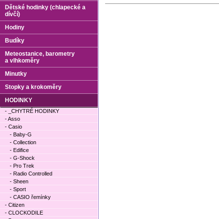
Dětské hodinky (chlapecké a
dívčí)
Hodiny
Budíky
Meteostanice, barometry
a vlhkoměry
Minutky
Stopky a krokoměry
HODINKY
- _CHYTRÉ HODINKY
- Asso
- Casio
- Baby-G
- Collection
- Edifice
- G-Shock
- Pro Trek
- Radio Controlled
- Sheen
- Sport
- CASIO řemínky
- Citizen
- CLOCKODILE