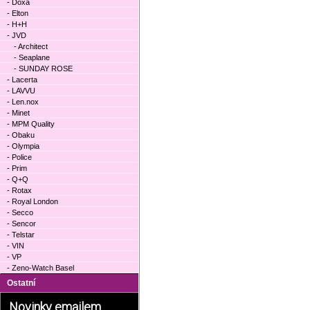
- Doxa
- Elton
- H+H
- JVD
- Architect
- Seaplane
- SUNDAY ROSE
- Lacerta
- LAVVU
- Len.nox
- Minet
- MPM Quality
- Obaku
- Olympia
- Police
- Prim
- Q+Q
- Rotax
- Royal London
- Secco
- Sencor
- Telstar
- VIN
- VP
- Zeno-Watch Basel
Ostatní
Novinky emailem