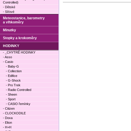
Controlled)
- Dětské
- Síťové
Meteostanice, barometry
a vlhkoměry
Minutky
Stopky a krokoměry
HODINKY
- _CHYTRÉ HODINKY
- Asso
- Casio
- Baby-G
- Collection
- Edifice
- G-Shock
- Pro Trek
- Radio Controlled
- Sheen
- Sport
- CASIO řemínky
- Citizen
- CLOCKODILE
- Doxa
- Elton
- H+H