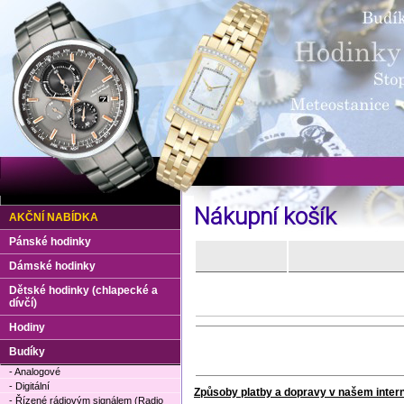
Nákupní košík
AKČNÍ NABÍDKA
Pánské hodinky
Dámské hodinky
Dětské hodinky (chlapecké a
dívčí)
Hodiny
Budíky
- Analogové
- Digitální
Způsoby platby a dopravy v našem inte
- Řízené rádiovým signálem (Radio