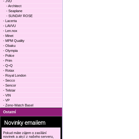
- JVD
- Architect
- Seaplane
- SUNDAY ROSE
- Lacerta
- LAVVU
- Len.nox
- Minet
- MPM Quality
- Obaku
- Olympia
- Police
- Prim
- Q+Q
- Rotax
- Royal London
- Secco
- Sencor
- Telstar
- VIN
- VP
- Zeno-Watch Basel
Ostatní
Novinky emailem
Pokud máte zájem o zasílání
novinek a akcí z našeho serveru,