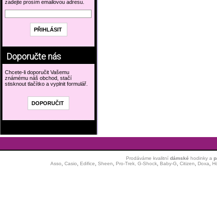
zadejte prosím emailovou adresu.
Doporučte nás
Chcete-li doporučit Vašemu
známému náš obchod, stačí
stisknout tlačítko a vyplnit formulář.
Prodáváme kvalitní
dámské
hodinky
a
p
Asso
,
Casio
,
Edifice
,
Sheen
,
Pro-Trek,
G-Shock
,
Baby-G
,
Citizen
,
Doxa
,
H