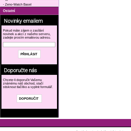
- Zeno-Watch Basel
Ostatní
Novinky emailem
Pokud máte zájem o zasílání
novinek a akcí z našeho serveru,
zadejte prosím emailovou adresu.
Doporučte nás
Chcete-li doporučit Vašemu
známému náš obchod, stačí
stisknout tlačítko a vyplnit formulář.