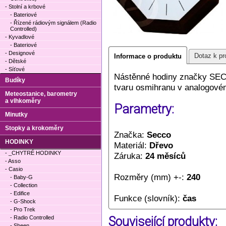
- Stolní a krbové
- Bateriové
- Řízené rádiovým signálem (Radio
Controlled)
- Kyvadlové
- Bateriové
- Designové
Dotaz k pr
Informace o produktu
- Dětské
- Síťové
Nástěnné hodiny značky SECC
Budíky
tvaru osmihranu v analogové
Meteostanice, barometry
a vlhkoměry
Parametry:
Minutky
Stopky a krokoměry
Značka:
Secco
HODINKY
Materiál:
Dřevo
- _CHYTRÉ HODINKY
Záruka:
24 měsíců
- Asso
- Casio
Rozměry (mm) +-:
240
- Baby-G
- Collection
- Edifice
Funkce (slovník):
čas
- G-Shock
- Pro Trek
- Radio Controlled
Související produkty:
- Sheen