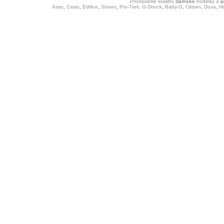
Prodáváme kvalitní
dámské
hodinky
a
p
Asso
,
Casio
,
Edifice
,
Sheen
,
Pro-Trek,
G-Shock
,
Baby-G
,
Citizen
,
Doxa
,
H