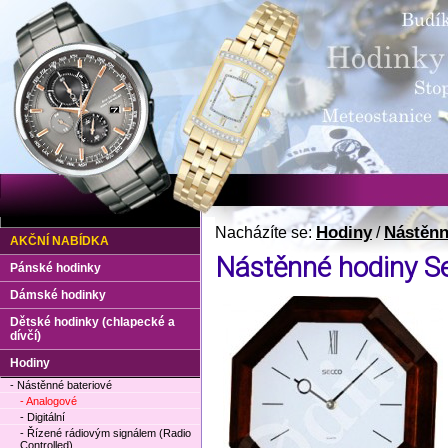
Hodiny
Nástěnn
Nacházíte se:
/
AKČNÍ NABÍDKA
Nástěnné hodiny S
Pánské hodinky
Dámské hodinky
Dětské hodinky (chlapecké a
dívčí)
Hodiny
- Nástěnné bateriové
- Analogové
- Digitální
- Řízené rádiovým signálem (Radio
Controlled)