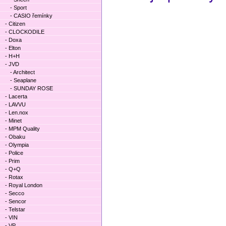
- Sport
- CASIO řemínky
- Citizen
- CLOCKODILE
- Doxa
- Elton
- H+H
- JVD
- Architect
- Seaplane
- SUNDAY ROSE
- Lacerta
- LAVVU
- Len.nox
- Minet
- MPM Quality
- Obaku
- Olympia
- Police
- Prim
- Q+Q
- Rotax
- Royal London
- Secco
- Sencor
- Telstar
- VIN
- VP