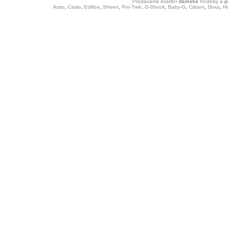
Prodáváme kvalitní
dámské
hodinky
a
p
Asso
,
Casio
,
Edifice
,
Sheen
,
Pro-Trek,
G-Shock
,
Baby-G
,
Citizen
,
Doxa
,
H