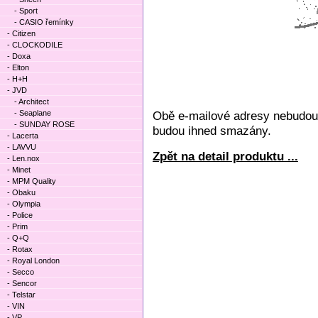
- Sport
- CASIO řemínky
- Citizen
- CLOCKODILE
- Doxa
- Elton
- H+H
- JVD
- Architect
- Seaplane
Obě e-mailové adresy nebudou 
- SUNDAY ROSE
budou ihned smazány.
- Lacerta
- LAVVU
Zpět na detail produktu ...
- Len.nox
- Minet
- MPM Quality
- Obaku
- Olympia
- Police
- Prim
- Q+Q
- Rotax
- Royal London
- Secco
- Sencor
- Telstar
- VIN
- VP