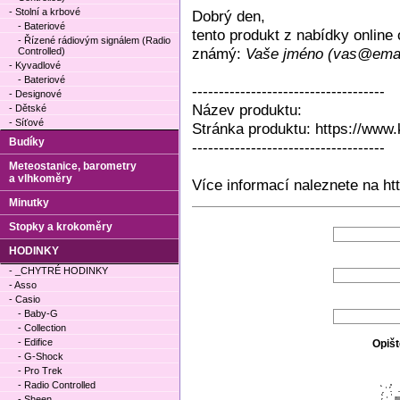
- Stolní a krbové
Dobrý den,
- Bateriové
tento produkt z nabídky onlin
- Řízené rádiovým signálem (Radio
známý:
Vaše jméno (vas@emai
Controlled)
- Kyvadlové
- Bateriové
------------------------------------
- Designové
Název produktu:
- Dětské
- Síťové
Stránka produktu: https://www.
Budíky
------------------------------------
Meteostanice, barometry
a vlhkoměry
Více informací naleznete na ht
Minutky
Stopky a krokoměry
HODINKY
- _CHYTRÉ HODINKY
- Asso
- Casio
- Baby-G
- Collection
- Edifice
Opišt
- G-Shock
- Pro Trek
- Radio Controlled
- Sheen