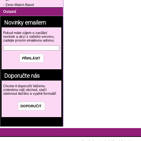
- Zeno-Watch Basel
Ostatní
Novinky emailem
Pokud máte zájem o zasílání
novinek a akcí z našeho serveru,
zadejte prosím emailovou adresu.
Doporučte nás
Chcete-li doporučit Vašemu
známému náš obchod, stačí
stisknout tlačítko a vyplnit formulář.