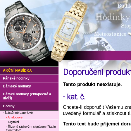
Doporučení produ
AKČNÍ NABÍDKA
Pánské hodinky
Tento produkt neexistuje.
Dámské hodinky
Dětské hodinky (chlapecké a
- kat. č.
dívčí)
Hodiny
Chcete-li doporučit Vašemu zná
uvedený formulář a stisknout 
- Nástěnné bateriové
- Analogové
- Digitální
Tento text bude příjemci dor
- Řízené rádiovým signálem (Radio
Controlled)