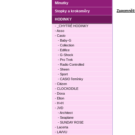
Minutky
Zapomněli 
Stopky a krokoměry
HODINKY
- _CHYTRÉ HODINKY
- Asso
- Casio
- Baby-G
- Collection
- Edifice
- G-Shock
- Pro Trek
- Radio Controlled
- Sheen
- Sport
- CASIO řemínky
- Citizen
- CLOCKODILE
- Doxa
- Elton
- H+H
- JVD
- Architect
- Seaplane
- SUNDAY ROSE
- Lacerta
- LAVVU