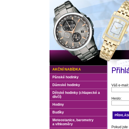
Přihl
AKČNÍ NABÍDKA
Pánské hodinky
Dámské hodinky
Váš e-mail:
Dětské hodinky (chlapecké a
dívčí)
Heslo:
Hodiny
Budíky
Meteostanice, barometry
a vlhkoměry
Pokud jste