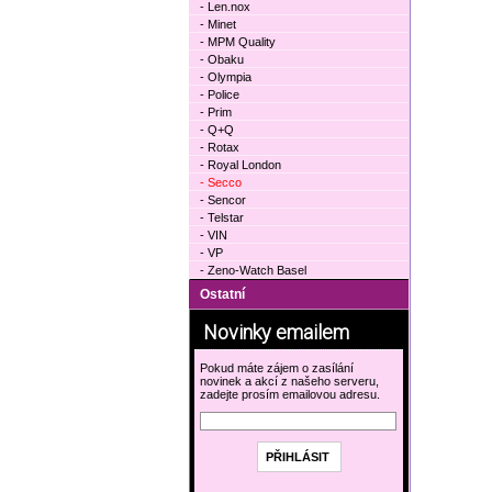
- Len.nox
- Minet
- MPM Quality
- Obaku
- Olympia
- Police
- Prim
- Q+Q
- Rotax
- Royal London
- Secco
- Sencor
- Telstar
- VIN
- VP
- Zeno-Watch Basel
Ostatní
Novinky emailem
Pokud máte zájem o zasílání
novinek a akcí z našeho serveru,
zadejte prosím emailovou adresu.