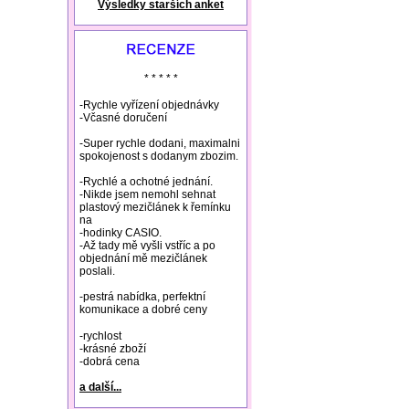
Výsledky starších anket
natural remedies rosacea
* * * * *
-Rychle vyřízení objednávky
-Včasné doručení
-Super rychle dodani, maximalni
spokojenost s dodanym zbozim.
-Rychlé a ochotné jednání.
-Nikde jsem nemohl sehnat
plastový mezičlánek k řemínku
na
-hodinky CASIO.
-Až tady mě vyšli vstříc a po
objednání mě mezičlánek
poslali.
-pestrá nabídka, perfektní
komunikace a dobré ceny
-rychlost
-krásné zboží
-dobrá cena
a další...