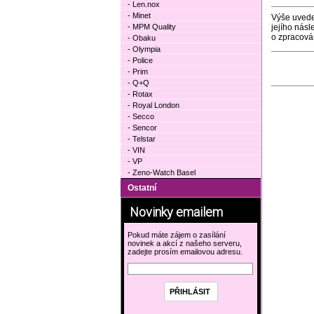
- Len.nox
- Minet
Výše uvede
- MPM Quality
jejího nás
o zpracová
- Obaku
- Olympia
- Police
- Prim
- Q+Q
- Rotax
- Royal London
- Secco
- Sencor
- Telstar
- VIN
- VP
- Zeno-Watch Basel
Ostatní
Novinky emailem
Pokud máte zájem o zasílání
novinek a akcí z našeho serveru,
zadejte prosím emailovou adresu.