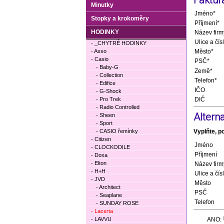
Faktur
Minutky
Jméno*
Stopky a krokoměry
Příjmení*
HODINKY
Název firm
Ulice a čís
- _CHYTRÉ HODINKY
- Asso
Město*
- Casio
PSČ*
- Baby-G
Země*
- Collection
Telefon*
- Edifice
IČO
- G-Shock
- Pro Trek
DIČ
- Radio Controlled
Altern
- Sheen
- Sport
- CASIO řemínky
Vyplňte, p
- Citizen
Jméno
- CLOCKODILE
Příjmení
- Doxa
- Elton
Název firm
- H+H
Ulice a čís
- JVD
Město
- Architect
PSČ
- Seaplane
Telefon
- SUNDAY ROSE
- Lacerta
- LAVVU
ANO: