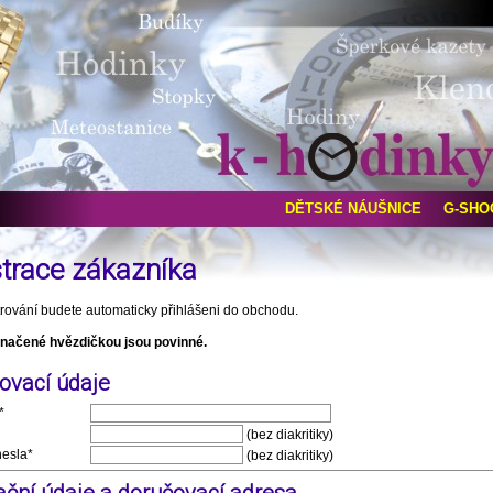
DĚTSKÉ NÁUŠNICE
G-SHO
trace zákazníka
trování budete automaticky přihlášeni do obchodu.
načené hvězdičkou jsou povinné.
šovací údaje
*
(bez diakritiky)
hesla*
(bez diakritiky)