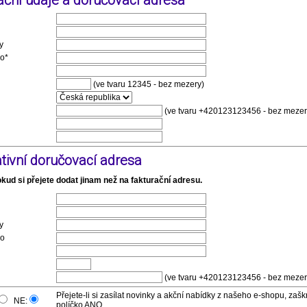
ační údaje a doručovací adresa
y
lo*
(ve tvaru 12345 - bez mezery)
(ve tvaru +420123123456 - bez mezer
ativní doručovací adresa
okud si přejete dodat jinam než na fakturační adresu.
y
lo
(ve tvaru +420123123456 - bez mezer
Přejete-li si zasílat novinky a akční nabídky z našeho e-shopu, zašk
NE:
políčko ANO.