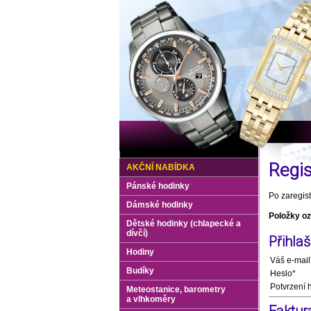
Regis
AKČNÍ NABÍDKA
Pánské hodinky
Po zaregis
Dámské hodinky
Položky oz
Dětské hodinky (chlapecké a
dívčí)
Přihla
Hodiny
Váš e-mail
Budíky
Heslo*
Potvrzení 
Meteostanice, barometry
a vlhkoměry