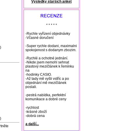
Výsledky starších anket
natural remedies rosacea
* * * * *
-Rychle vyřízení objednávky
-Včasné doručení
-Super rychle dodani, maximalni
)
spokojenost s dodanym zbozim.
-Rychlé a ochotné jednání.
-Nikde jsem nemohl sehnat
plastový mezičlánek k řemínku
na
-hodinky CASIO.
-Až tady mě vyšli vstříc a po
objednání mě mezičlánek
poslali.
-pestrá nabídka, perfektní
komunikace a dobré ceny
-rychlost
-krásné zboží
-dobrá cena
)
a další...
rtněte