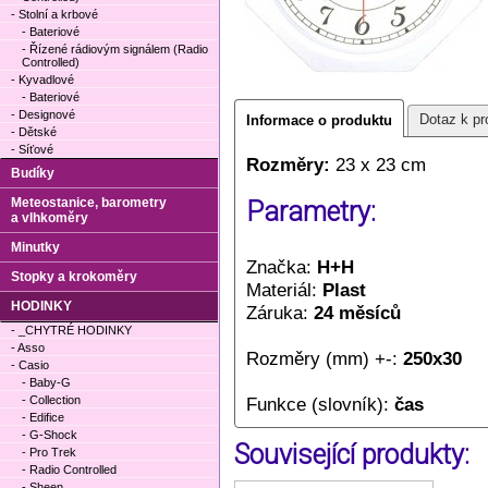
- Stolní a krbové
- Bateriové
- Řízené rádiovým signálem (Radio
Controlled)
- Kyvadlové
- Bateriové
- Designové
Dotaz k pr
Informace o produktu
- Dětské
- Síťové
Rozměry:
23 x 23 cm
Budíky
Meteostanice, barometry
Parametry:
a vlhkoměry
Minutky
Značka:
H+H
Stopky a krokoměry
Materiál:
Plast
HODINKY
Záruka:
24 měsíců
- _CHYTRÉ HODINKY
- Asso
Rozměry (mm) +-:
250x30
- Casio
- Baby-G
- Collection
Funkce (slovník):
čas
- Edifice
- G-Shock
Související produkty:
- Pro Trek
- Radio Controlled
- Sheen