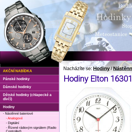
Hodiny
Nástěnn
Nacházíte se:
/
AKČNÍ NABÍDKA
Hodiny Elton 1630
Pánské hodinky
Dámské hodinky
Dětské hodinky (chlapecké a
dívčí)
Hodiny
- Nástěnné bateriové
- Analogové
- Digitální
- Řízené rádiovým signálem (Radio
Controlled)