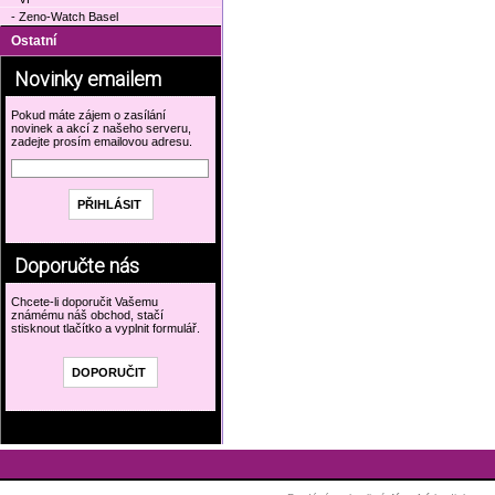
- Zeno-Watch Basel
Ostatní
Novinky emailem
Pokud máte zájem o zasílání
novinek a akcí z našeho serveru,
zadejte prosím emailovou adresu.
Doporučte nás
Chcete-li doporučit Vašemu
známému náš obchod, stačí
stisknout tlačítko a vyplnit formulář.