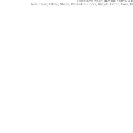
Prodáváme kvalitní
dámské
hodinky
a
p
Asso
,
Casio
,
Edifice
,
Sheen
,
Pro-Trek,
G-Shock
,
Baby-G
,
Citizen
,
Doxa
,
H