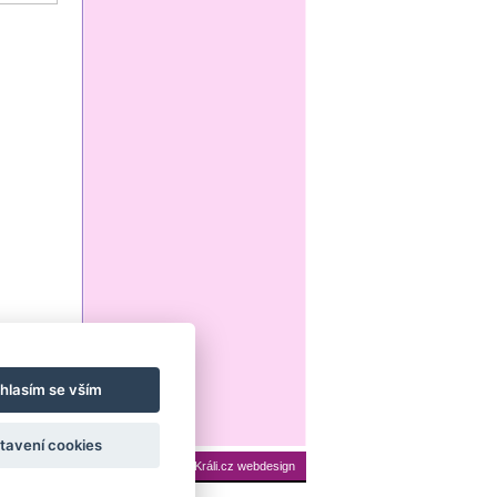
hlasím se vším
tavení cookies
ení cookies
Mapa stránek
|
Králi.cz webdesign