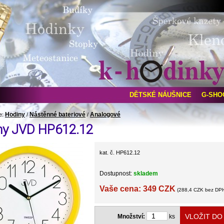
DĚTSKÉ NÁUŠNICE
G-SHO
Hodiny
Nástěnné bateriové
Analogové
e:
/
/
ny JVD HP612.12
kat. č. HP612.12
Dostupnost:
skladem
Vaše cena: 349 CZK
(288,4 CZK bez DP
Množství:
ks