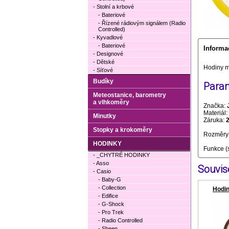
- Stolní a krbové
- Bateriové
- Řízené rádiovým signálem (Radio
Controlled)
- Kyvadlové
- Bateriové
Informa
- Designové
- Dětské
Hodiny m
- Síťové
Budíky
Param
Meteostanice, barometry
a vlhkoměry
Značka:
Materiál:
Minutky
Záruka:
Stopky a krokoměry
Rozměry 
HODINKY
Funkce (
- _CHYTRÉ HODINKY
- Asso
Souvise
- Casio
- Baby-G
- Collection
Hodi
- Edifice
- G-Shock
- Pro Trek
- Radio Controlled
- Sheen