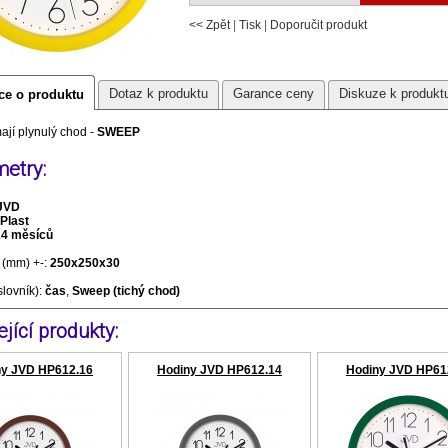
<< Zpět
|
Tisk
|
Doporučit produkt
Dotaz k produktu
Garance ceny
Diskuze k produkt
ce o produktu
ají plynulý chod -
SWEEP
etry:
JVD
Plast
24 měsíců
(mm) +-:
250x250x30
slovník):
čas
,
Sweep (tichý chod)
jící produkty:
ny JVD HP612.16
Hodiny JVD HP612.14
Hodiny JVD HP61