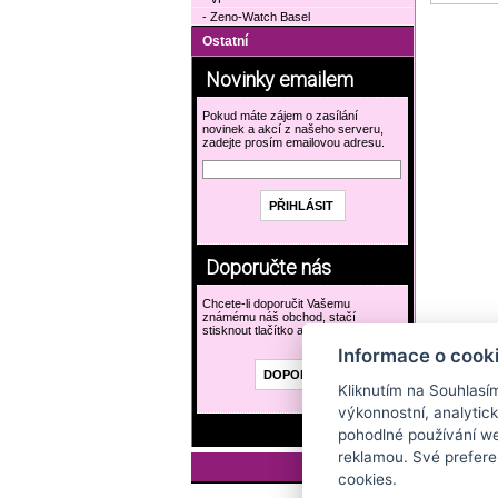
- Zeno-Watch Basel
Ostatní
Novinky emailem
Pokud máte zájem o zasílání
novinek a akcí z našeho serveru,
zadejte prosím emailovou adresu.
Doporučte nás
Chcete-li doporučit Vašemu
známému náš obchod, stačí
stisknout tlačítko a vyplnit formulář.
Informace o cook
Kliknutím na Souhlasí
výkonnostní, analytic
pohodlné používání we
reklamou. Své prefere
cookies.