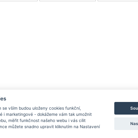
ies
Sou
m se vším budou uloženy cookies funkční,
ké i marketingové - dokážeme vám tak umožnit
bu, měřit funkčnost našeho webu i vás cílit
Nas
nce můžete snadno upravit kliknutím na Nastavení
Ochrana osobních údajů
Cookies
Nastav