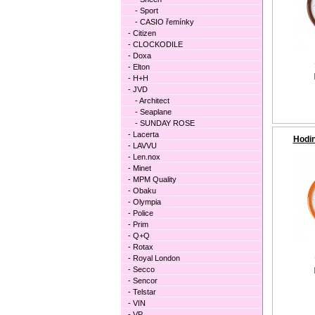
- Sport
- CASIO řemínky
- Citizen
- CLOCKODILE
- Doxa
- Elton
- H+H
- JVD
- Architect
- Seaplane
- SUNDAY ROSE
- Lacerta
Hodi
- LAVVU
- Len.nox
- Minet
- MPM Quality
- Obaku
- Olympia
- Police
- Prim
- Q+Q
- Rotax
- Royal London
- Secco
- Sencor
- Telstar
- VIN
- VP