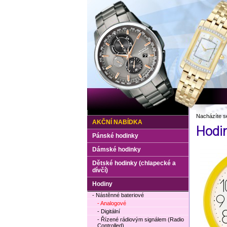
Nacházíte s
AKČNÍ NABÍDKA
Hodi
Pánské hodinky
Dámské hodinky
Dětské hodinky (chlapecké a
dívčí)
Hodiny
- Nástěnné bateriové
- Analogové
- Digitální
- Řízené rádiovým signálem (Radio
Controlled)