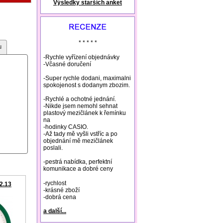
Výsledky starších anket
natural remedies rosacea
* * * * *
u
-Rychle vyřízení objednávky
-Včasné doručení
-Super rychle dodani, maximalni
spokojenost s dodanym zbozim.
-Rychlé a ochotné jednání.
-Nikde jsem nemohl sehnat
plastový mezičlánek k řemínku
na
-hodinky CASIO.
-Až tady mě vyšli vstříc a po
objednání mě mezičlánek
poslali.
-pestrá nabídka, perfektní
komunikace a dobré ceny
-rychlost
2.13
-krásné zboží
-dobrá cena
a další...