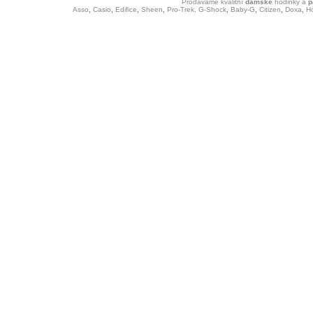
Prodáváme kvalitní
dámské
hodinky
a
p
Asso
,
Casio
,
Edifice
,
Sheen
,
Pro-Trek,
G-Shock
,
Baby-G
,
Citizen
,
Doxa
,
H