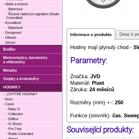
- Stolní a krbové
- Bateriové
- Řízené rádiovým signálem (Radio
Controlled)
- Kyvadlové
- Bateriové
- Designové
Dotaz k pr
Informace o produktu
- Dětské
- Síťové
Hodiny mají plynulý chod -
S
Budíky
Meteostanice, barometry
Parametry:
a vlhkoměry
Minutky
Značka:
JVD
Stopky a krokoměry
Materiál:
Plast
HODINKY
Záruka:
24 měsíců
- _CHYTRÉ HODINKY
- Asso
Rozměry (mm) +-:
250
- Casio
- Baby-G
- Collection
Funkce (slovník):
čas
,
Sweep
- Edifice
- G-Shock
Související produkty:
- Pro Trek
- Radio Controlled
- Sheen