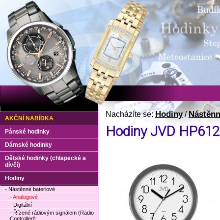
Hodiny
Nástěnn
Nacházíte se:
/
AKČNÍ NABÍDKA
Hodiny JVD HP612
Pánské hodinky
Dámské hodinky
Dětské hodinky (chlapecké a
dívčí)
Hodiny
- Nástěnné bateriové
- Analogové
- Digitální
- Řízené rádiovým signálem (Radio
Controlled)