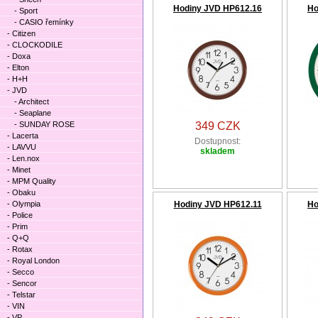
Hodiny JVD HP612.16
Ho
- Sport
- CASIO řemínky
- Citizen
- CLOCKODILE
- Doxa
- Elton
- H+H
- JVD
- Architect
- Seaplane
- SUNDAY ROSE
349 CZK
- Lacerta
Dostupnost:
- LAVVU
skladem
- Len.nox
- Minet
- MPM Quality
- Obaku
- Olympia
Hodiny JVD HP612.11
Ho
- Police
- Prim
- Q+Q
- Rotax
- Royal London
- Secco
- Sencor
- Telstar
- VIN
- VP